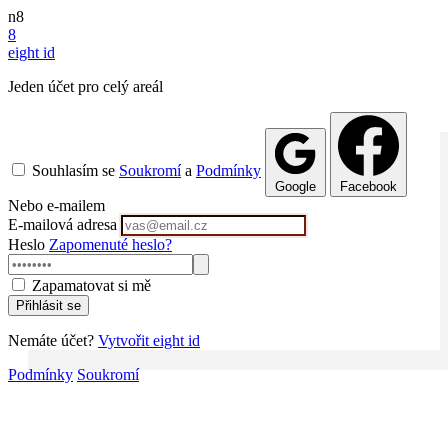
n8
8
eight
id
Jeden účet pro celý areál
Souhlasím se
Soukromí
a
Podmínky
Google
Facebook
Nebo e-mailem
E-mailová adresa
Heslo
Zapomenuté heslo?
Zapamatovat si mě
Přihlásit se
Nemáte účet?
Vytvořit eight id
Podmínky
Soukromí