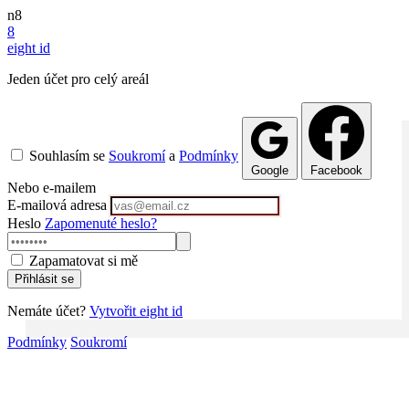
n8
8
eight
id
Jeden účet pro celý areál
Souhlasím se
Soukromí
a
Podmínky
Google
Facebook
Nebo e-mailem
E-mailová adresa
Heslo
Zapomenuté heslo?
Zapamatovat si mě
Přihlásit se
Nemáte účet?
Vytvořit eight id
Podmínky
Soukromí