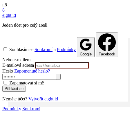
n8
8
eight
id
Jeden účet pro celý areál
Souhlasím se
Soukromí
a
Podmínky
Google
Facebook
Nebo e-mailem
E-mailová adresa
Heslo
Zapomenuté heslo?
Zapamatovat si mě
Přihlásit se
Nemáte účet?
Vytvořit eight id
Podmínky
Soukromí