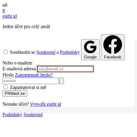
n8
8
eight
id
Jeden účet pro celý areál
Souhlasím se
Soukromí
a
Podmínky
Google
Facebook
Nebo e-mailem
E-mailová adresa
Heslo
Zapomenuté heslo?
Zapamatovat si mě
Přihlásit se
Nemáte účet?
Vytvořit eight id
Podmínky
Soukromí