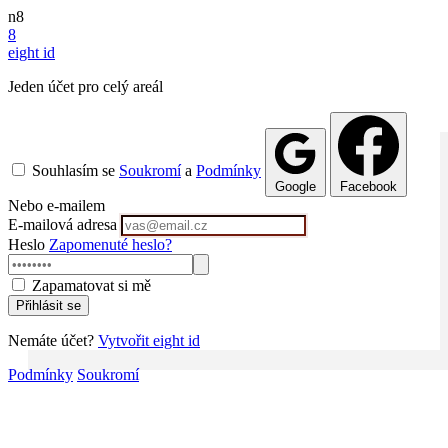
n8
8
eight
id
Jeden účet pro celý areál
Souhlasím se
Soukromí
a
Podmínky
Google
Facebook
Nebo e-mailem
E-mailová adresa
Heslo
Zapomenuté heslo?
Zapamatovat si mě
Přihlásit se
Nemáte účet?
Vytvořit eight id
Podmínky
Soukromí