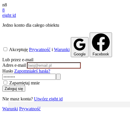
n8
8
eight
id
Jedno konto dla całego obiektu
Akceptuję
Prywatność
i
Warunki
Google
Facebook
Lub przez e-mail
Adres e-mail
Hasło
Zapomniałeś hasła?
Zapamiętaj mnie
Zaloguj się
Nie masz konta?
Utwórz eight id
Warunki
Prywatność