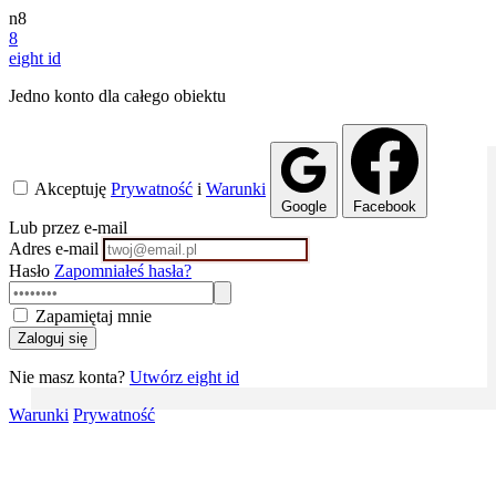
n8
8
eight
id
Jedno konto dla całego obiektu
Akceptuję
Prywatność
i
Warunki
Google
Facebook
Lub przez e-mail
Adres e-mail
Hasło
Zapomniałeś hasła?
Zapamiętaj mnie
Zaloguj się
Nie masz konta?
Utwórz eight id
Warunki
Prywatność