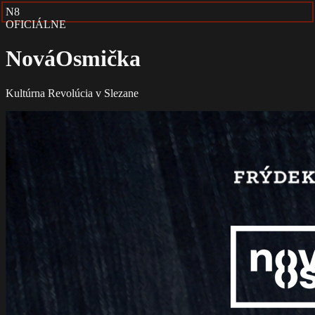
N8
OFICIÁLNE
Nová
Osmička
Kultúrna Revolúcia v Slezane