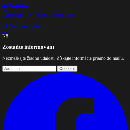
Program akcí
→
Hledáme posily! - Barman / Barmanka
→
info@novaosmicka.cz
→
N8
Zostaňte informovaní
Nezmeškajte žiadnu udalosť. Získajte informácie priamo do mailu.
Odoberať