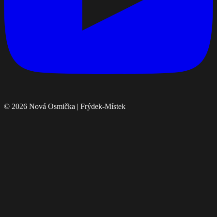
© 2026 Nová Osmička | Frýdek-Místek