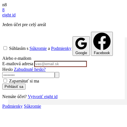
n8
8
eight
id
Jeden účet pre celý areál
Súhlasím s
Súkromie
a
Podmienky
Google
Facebook
Alebo e-mailom
E-mailová adresa
Heslo
Zabudnuté heslo?
Zapamätať si ma
Prihlásiť sa
Nemáte účet?
Vytvoriť eight id
Podmienky
Súkromie