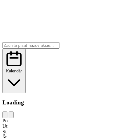
Kalendár
Loading
Po
Ut
St
Št