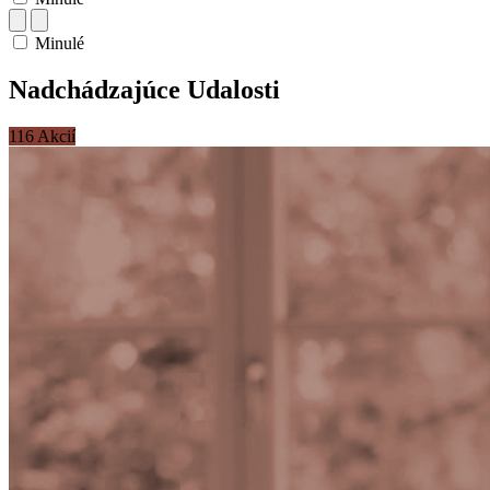
Minulé
Nadchádzajúce Udalosti
116 Akcií