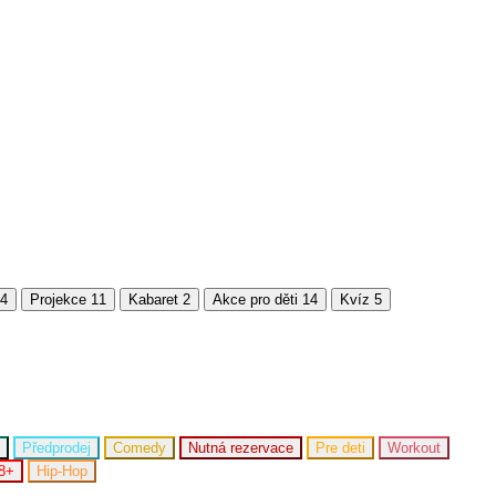
4
Projekce
11
Kabaret
2
Akce pro děti
14
Kvíz
5
Předprodej
Comedy
Nutná rezervace
Pre deti
Workout
8+
Hip-Hop