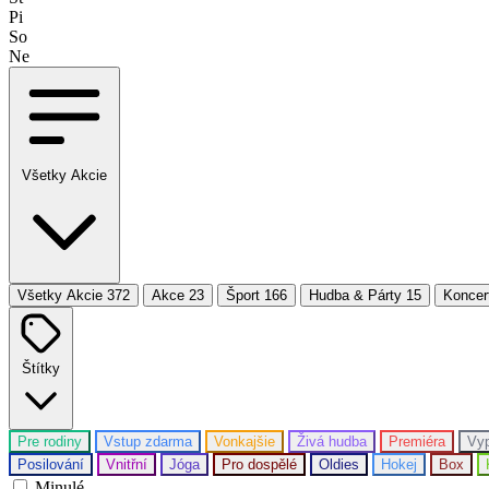
Pi
So
Ne
Všetky Akcie
Všetky Akcie
372
Akce
23
Šport
166
Hudba & Párty
15
Koncer
Štítky
Pre rodiny
Vstup zdarma
Vonkajšie
Živá hudba
Premiéra
Vy
Posilování
Vnitřní
Jóga
Pro dospělé
Oldies
Hokej
Box
Minulé