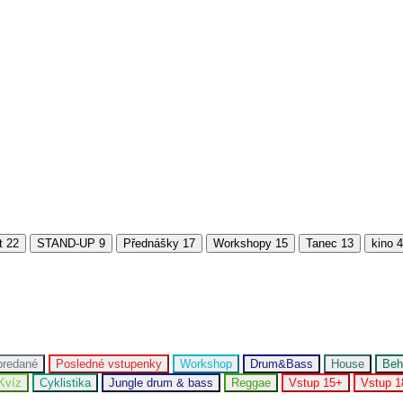
t
22
STAND-UP
9
Přednášky
17
Workshopy
15
Tanec
13
kino
4
predané
Posledné vstupenky
Workshop
Drum&Bass
House
Beh
Kvíz
Cyklistika
Jungle drum & bass
Reggae
Vstup 15+
Vstup 1