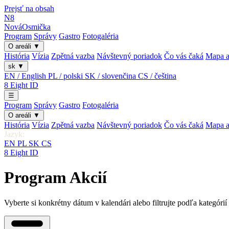
Prejsť na obsah
N8
Nová
Osmička
Program
Správy
Gastro
Fotogaléria
O areáli
▼
História
Vízia
Zpětná vazba
Návštevný poriadok
Čo vás čaká
Mapa a
sk
▼
EN / English
PL / polski
SK / slovenčina
CS / čeština
8
Eight
ID
☰
Program
Správy
Gastro
Fotogaléria
O areáli
▼
História
Vízia
Zpětná vazba
Návštevný poriadok
Čo vás čaká
Mapa a
Jazyk:
EN
PL
SK
CS
8
Eight
ID
Program Akcií
Vyberte si konkrétny dátum v kalendári alebo filtrujte podľa kategórií