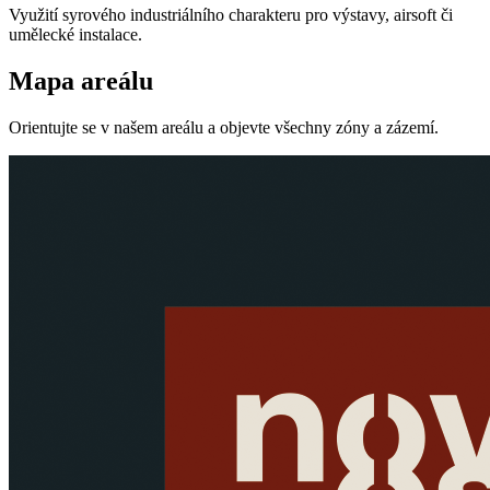
Využití syrového industriálního charakteru pro výstavy, airsoft či
umělecké instalace.
Mapa areálu
Orientujte se v našem areálu a objevte všechny zóny a zázemí.