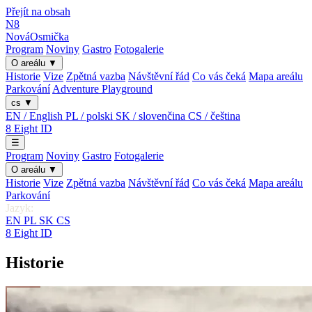
Přejít na obsah
N8
Nová
Osmička
Program
Noviny
Gastro
Fotogalerie
O areálu
▼
Historie
Vize
Zpětná vazba
Návštěvní řád
Co vás čeká
Mapa areálu
Parkování
Adventure Playground
cs
▼
EN / English
PL / polski
SK / slovenčina
CS / čeština
8
Eight
ID
☰
Program
Noviny
Gastro
Fotogalerie
O areálu
▼
Historie
Vize
Zpětná vazba
Návštěvní řád
Co vás čeká
Mapa areálu
Parkování
Jazyk:
EN
PL
SK
CS
8
Eight
ID
Historie