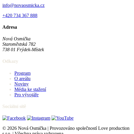
info@novaosmicka.cz
+420 734 367 888
Adresa
Nová Osmička
Staroměstská 782
738 01
Frýdek-Místek
Odkazy
Program
O areálu
Noviny
Média ke stažení
Pro vývojáře
Sociální sítě
© 2026 Nová Osmička | Provozováno společností Love production
s.r.o. | Všechna práva vyhrazena.