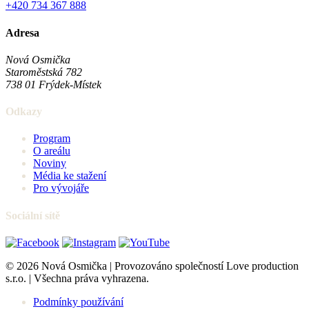
+420 734 367 888
Adresa
Nová Osmička
Staroměstská 782
738 01
Frýdek-Místek
Odkazy
Program
O areálu
Noviny
Média ke stažení
Pro vývojáře
Sociální sítě
© 2026 Nová Osmička | Provozováno společností Love production
s.r.o. | Všechna práva vyhrazena.
Podmínky používání