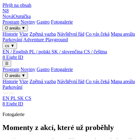
Přejít na obsah
N8
Nová
Osmička
Program
Noviny
Gastro
Fotogalerie
O areálu
▼
Historie
Vize
Zpětná vazba
Návštěvní řád
Co vás čeká
Mapa areálu
Parkování
Adventure Playground
cs
▼
EN / English
PL / polski
SK / slovenčina
CS / čeština
8
Eight
ID
☰
Program
Noviny
Gastro
Fotogalerie
O areálu
▼
Historie
Vize
Zpětná vazba
Návštěvní řád
Co vás čeká
Mapa areálu
Parkování
Jazyk:
EN
PL
SK
CS
8
Eight
ID
Fotogalerie
Momenty z akcí, které už proběhly