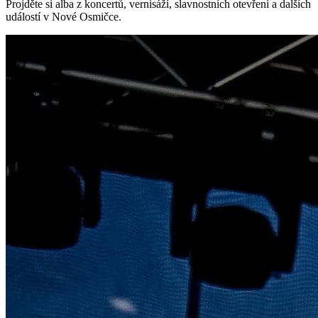
Projděte si alba z koncertů, vernisáží, slavnostních otevření a dalších
událostí v Nové Osmičce.