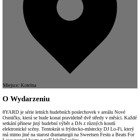
Miejsce: Kotelna
O Wydarzeniu
8YARD je série letních hudebních poslechovek v areálu Nové
Osmičky, která se bude konat pravidelně dvě středy v měsíci. Každé
setkání přinese jiný hudební výběr a DJs z různých koutů
elektronické scény. Tentokrát si frýdecko-místecky DJ Lo-Fi, který
má mimo jiné na starost dramaturgii na Sweetsen Festu a Beats For