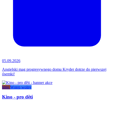
05.09.2026
Angielski mag progresywnego domu Kryder dotrze do pierwszej
ósemki!
kino
Wstęp wolny
Kino - pro děti