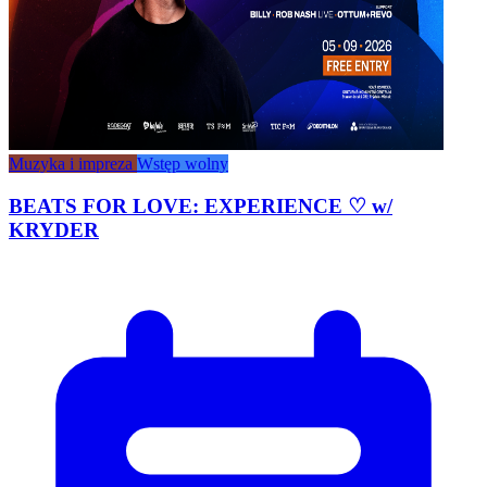
Muzyka i impreza
Wstęp wolny
BEATS FOR LOVE: EXPERIENCE ♡ w/
KRYDER