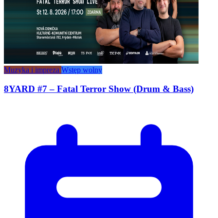
Muzyka i impreza
Wstęp wolny
8YARD #7 – Fatal Terror Show (Drum & Bass)