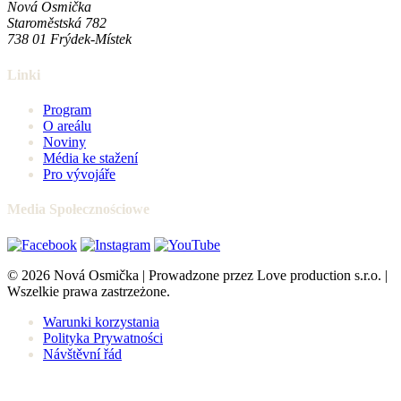
Nová Osmička
Staroměstská 782
738 01
Frýdek-Místek
Linki
Program
O areálu
Noviny
Média ke stažení
Pro vývojáře
Media Społecznościowe
© 2026 Nová Osmička | Prowadzone przez Love production s.r.o. |
Wszelkie prawa zastrzeżone.
Warunki korzystania
Polityka Prywatności
Návštěvní řád