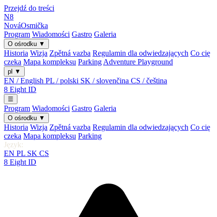
Przejdź do treści
N8
Nová
Osmička
Program
Wiadomości
Gastro
Galeria
O ośrodku
▼
Historia
Wizja
Zpětná vazba
Regulamin dla odwiedzających
Co cię
czeka
Mapa kompleksu
Parking
Adventure Playground
pl
▼
EN / English
PL / polski
SK / slovenčina
CS / čeština
8
Eight
ID
☰
Program
Wiadomości
Gastro
Galeria
O ośrodku
▼
Historia
Wizja
Zpětná vazba
Regulamin dla odwiedzających
Co cię
czeka
Mapa kompleksu
Parking
Język:
EN
PL
SK
CS
8
Eight
ID