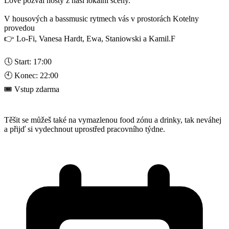
Love pozval hosty z naší lokální scény.
V housových a bassmusic rytmech vás v prostorách Kotelny
provedou
👉 Lo-Fi, Vanesa Hardt, Ewa, Staniowski a Kamil.F
🕔 Start: 17:00
🕙 Konec: 22:00
🎟 Vstup zdarma
Těšit se můžeš také na vymazlenou food zónu a drinky, tak neváhej
a přijď si vydechnout uprostřed pracovního týdne.