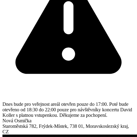
Dnes bude pro veřejnost areál otevřen pouze do 17:00. Poté bude
otevřeno od 18:30 do 22:00 pouze pro návštěvníky koncertu David
Koller s platnou vstupenkou. Děkujeme za pochopení.
Nová Osmička
Staroměstská 782
,
Frýdek-Místek
,
738 01
,
Moravskoslezský kraj
,
CZ