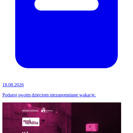
18.08.2026
Podaruj swoim dzieciom niezapomniane wakacje.