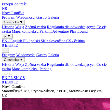
Przejdź do treści
N8
Nová
Osmička
Program
Wiadomości
Gastro
Galeria
O ośrodku
▼
Historia
Wizja
Zpětná vazba
Regulamin dla odwiedzających
Co cię
czeka
Mapa kompleksu
Parking
Adventure Playground
pl
▼
EN / English
PL / polski
SK / slovenčina
CS / čeština
8
Eight
ID
☰
Program
Wiadomości
Gastro
Galeria
O ośrodku
▼
Historia
Wizja
Zpětná vazba
Regulamin dla odwiedzających
Co cię
czeka
Mapa kompleksu
Parking
Język:
EN
PL
SK
CS
8
Eight
ID
Nová Osmička
Staroměstská 782
,
Frýdek-Místek
,
738 01
,
Moravskoslezský kraj
,
CZ