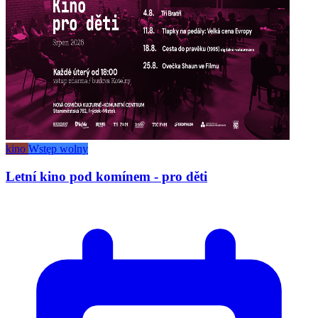
kino
Wstęp wolny
Letní kino pod komínem - pro děti