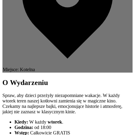
Miejsce: Kotelna
O Wydarzeniu
Spraw, aby dzieci przeżyły niezapomniane wakacje. W każdy
wtorek teren naszej kotłowni zamienia się w magiczne kino.
Czekamy na najlepsze bajki, emocjonujące historie i atmosferę,
jakiej nie zaznasz w klasycznym kinie.
Kiedy:
W każdy
wtorek
.
Godzina:
od 18:00
Wstęp:
Całkowicie GRATIS