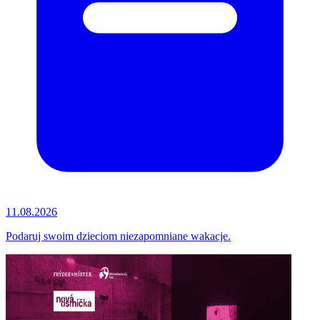
11.08.2026
Podaruj swoim dzieciom niezapomniane wakacje.