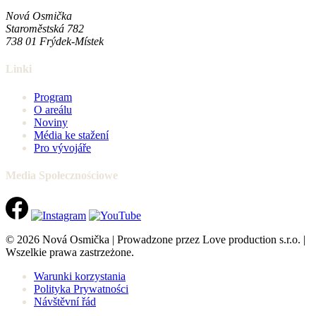
Nová Osmička
Staroměstská 782
738 01
Frýdek-Místek
Linki
Program
O areálu
Noviny
Média ke stažení
Pro vývojáře
Media Społecznościowe
© 2026 Nová Osmička | Prowadzone przez Love production s.r.o. |
Wszelkie prawa zastrzeżone.
Warunki korzystania
Polityka Prywatności
Návštěvní řád