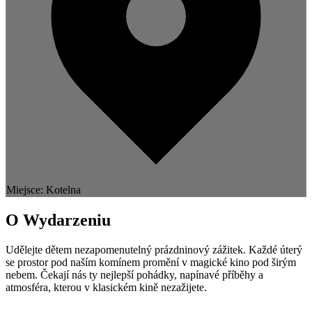
Miejsce: Kotelna
O Wydarzeniu
Udělejte dětem nezapomenutelný prázdninový zážitek. Každé úterý
se prostor pod naším komínem promění v magické kino pod širým
nebem. Čekají nás ty nejlepší pohádky, napínavé příběhy a
atmosféra, kterou v klasickém kině nezažijete.