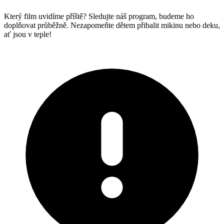
Který film uvidíme příště? Sledujte náš program, budeme ho
doplňovat průběžně. Nezapomeňte dětem přibalit mikinu nebo deku,
ať jsou v teple!