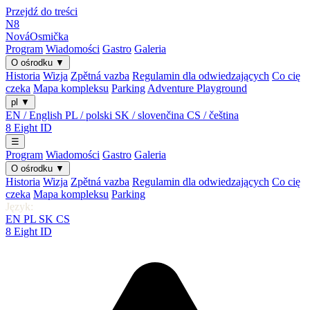
Przejdź do treści
N8
Nová
Osmička
Program
Wiadomości
Gastro
Galeria
O ośrodku
▼
Historia
Wizja
Zpětná vazba
Regulamin dla odwiedzających
Co cię
czeka
Mapa kompleksu
Parking
Adventure Playground
pl
▼
EN / English
PL / polski
SK / slovenčina
CS / čeština
8
Eight
ID
☰
Program
Wiadomości
Gastro
Galeria
O ośrodku
▼
Historia
Wizja
Zpětná vazba
Regulamin dla odwiedzających
Co cię
czeka
Mapa kompleksu
Parking
Język:
EN
PL
SK
CS
8
Eight
ID