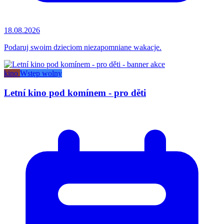
18.08.2026
Podaruj swoim dzieciom niezapomniane wakacje.
kino
Wstęp wolny
Letní kino pod komínem - pro děti