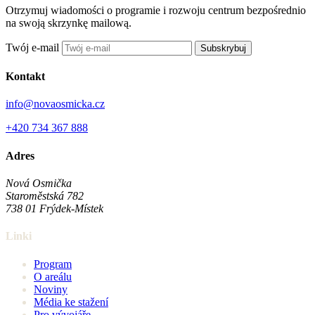
Otrzymuj wiadomości o programie i rozwoju centrum bezpośrednio
na swoją skrzynkę mailową.
Twój e-mail
Subskrybuj
Kontakt
info@novaosmicka.cz
+420 734 367 888
Adres
Nová Osmička
Staroměstská 782
738 01
Frýdek-Místek
Linki
Program
O areálu
Noviny
Média ke stažení
Pro vývojáře