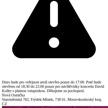
Dnes bude pro veřejnost areál otevřen pouze do 17:00. Poté bude
otevřeno od 18:30 do 22:00 pouze pro návštěvníky koncertu David
Koller s platnou vstupenkou. Děkujeme za pochopení.
Nová Osmička
Staroměstská 782
,
Frýdek-Místek
,
738 01
,
Moravskoslezský kraj
,
CZ