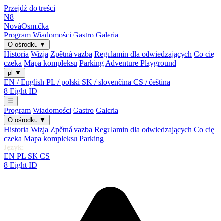
Przejdź do treści
N8
Nová
Osmička
Program
Wiadomości
Gastro
Galeria
O ośrodku
▼
Historia
Wizja
Zpětná vazba
Regulamin dla odwiedzających
Co cię
czeka
Mapa kompleksu
Parking
Adventure Playground
pl
▼
EN / English
PL / polski
SK / slovenčina
CS / čeština
8
Eight
ID
☰
Program
Wiadomości
Gastro
Galeria
O ośrodku
▼
Historia
Wizja
Zpětná vazba
Regulamin dla odwiedzających
Co cię
czeka
Mapa kompleksu
Parking
Język:
EN
PL
SK
CS
8
Eight
ID