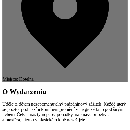
Miejsce: Kotelna
O Wydarzeniu
Udělejte dětem nezapomenutelný prázdninový zážitek. Každé úterý
se prostor pod naším komínem promění v magické kino pod širým
nebem. Čekají nás ty nejlepší pohádky, napínavé příběhy a
atmosféra, kterou v klasickém kině nezažijete.