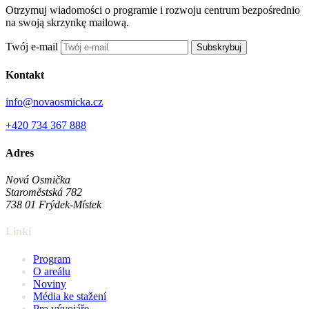
Otrzymuj wiadomości o programie i rozwoju centrum bezpośrednio
na swoją skrzynkę mailową.
Twój e-mail
Subskrybuj
Kontakt
info@novaosmicka.cz
+420 734 367 888
Adres
Nová Osmička
Staroměstská 782
738 01
Frýdek-Místek
Linki
Program
O areálu
Noviny
Média ke stažení
Pro vývojáře