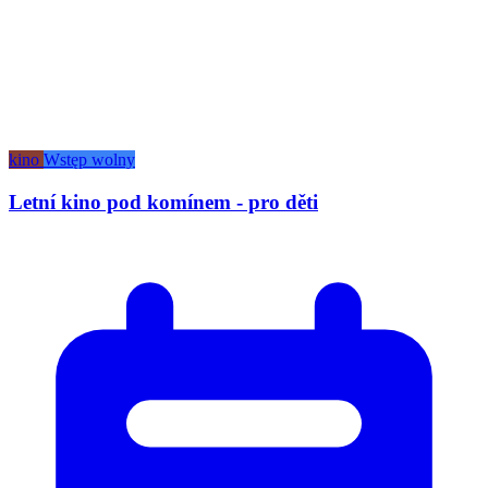
kino
Wstęp wolny
Letní kino pod komínem - pro děti