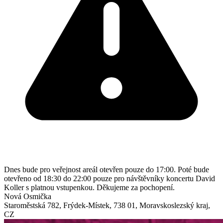
Dnes bude pro veřejnost areál otevřen pouze do 17:00. Poté bude
otevřeno od 18:30 do 22:00 pouze pro návštěvníky koncertu David
Koller s platnou vstupenkou. Děkujeme za pochopení.
Nová Osmička
Staroměstská 782
,
Frýdek-Místek
,
738 01
,
Moravskoslezský kraj
,
CZ