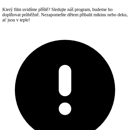
Který film uvidíme příště? Sledujte náš program, budeme ho
doplňovat průběžně. Nezapomeňte dětem přibalit mikinu nebo deku,
ať jsou v teple!