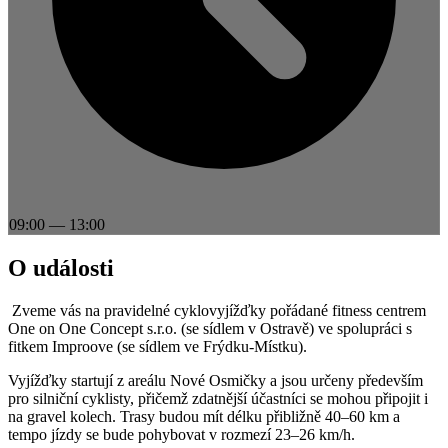
09:00
—
13:00
O události
Zveme vás na pravidelné cyklovyjížďky pořádané fitness centrem
One on One Concept s.r.o. (se sídlem v Ostravě) ve spolupráci s
fitkem Improove (se sídlem ve Frýdku-Místku).
Vyjížďky startují z areálu Nové Osmičky a jsou určeny především
pro silniční cyklisty, přičemž zdatnější účastníci se mohou připojit i
na gravel kolech. Trasy budou mít délku přibližně 40–60 km a
tempo jízdy se bude pohybovat v rozmezí 23–26 km/h.