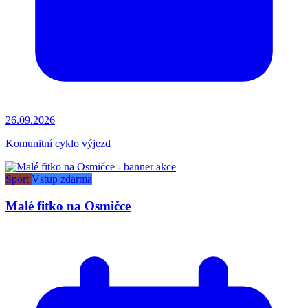
26.09.2026
Komunitní cyklo výjezd
Sport
Vstup zdarma
Malé fitko na Osmičce