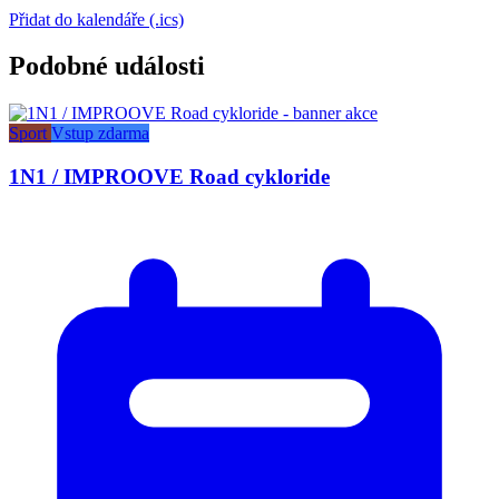
Přidat do kalendáře (.ics)
Podobné události
Sport
Vstup zdarma
1N1 / IMPROOVE Road cykloride