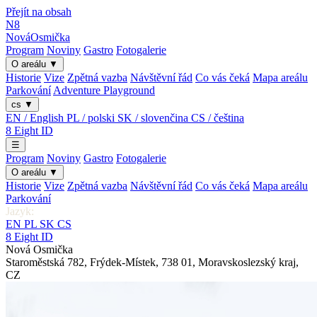
Přejít na obsah
N8
Nová
Osmička
Program
Noviny
Gastro
Fotogalerie
O areálu
▼
Historie
Vize
Zpětná vazba
Návštěvní řád
Co vás čeká
Mapa areálu
Parkování
Adventure Playground
cs
▼
EN / English
PL / polski
SK / slovenčina
CS / čeština
8
Eight
ID
☰
Program
Noviny
Gastro
Fotogalerie
O areálu
▼
Historie
Vize
Zpětná vazba
Návštěvní řád
Co vás čeká
Mapa areálu
Parkování
Jazyk:
EN
PL
SK
CS
8
Eight
ID
Nová Osmička
Staroměstská 782
,
Frýdek-Místek
,
738 01
,
Moravskoslezský kraj
,
CZ