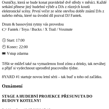
Osmičky, která se bude konat pravidelně dvě středy v měsíci. Každé
setkání přinese jiný hudební výběr a DJs z různých koutů
elektronické scény. První večer ze série otevřou dobře známí DJs z
našeho města, které na úvodní díl pozval DJ Fantek.
Drum & bassovými rytmy vás provedou
👉 Fantek / Teya / Buckx / X Trail / Voxmute
🕔 Start: 17:00
🕙 Konec: 22:00
🎟 Vstup zdarma
Těšit se můžeš také na vymazlenou food zónu a drinky, tak neváhej
a přijď si vydechnout uprostřed pracovního týdne.
8YARD #1 startuje novou letní sérii – tak buď u toho od začátku.
Oznámení
STAGE A HUDEBNÍ PROJEKCE PŘESUNUTA DO
BUDOVY KOTELNY!