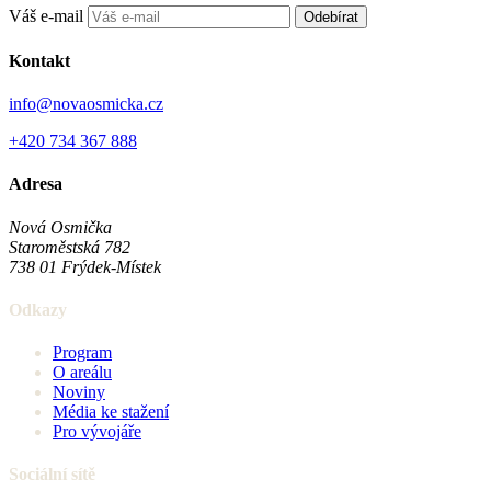
Váš e-mail
Odebírat
Kontakt
info@novaosmicka.cz
+420 734 367 888
Adresa
Nová Osmička
Staroměstská 782
738 01
Frýdek-Místek
Odkazy
Program
O areálu
Noviny
Média ke stažení
Pro vývojáře
Sociální sítě