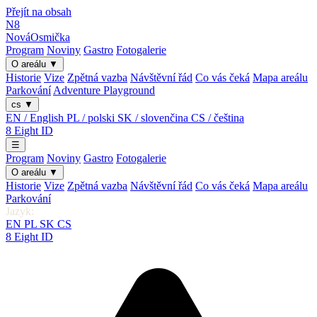
Přejít na obsah
N8
Nová
Osmička
Program
Noviny
Gastro
Fotogalerie
O areálu
▼
Historie
Vize
Zpětná vazba
Návštěvní řád
Co vás čeká
Mapa areálu
Parkování
Adventure Playground
cs
▼
EN / English
PL / polski
SK / slovenčina
CS / čeština
8
Eight
ID
☰
Program
Noviny
Gastro
Fotogalerie
O areálu
▼
Historie
Vize
Zpětná vazba
Návštěvní řád
Co vás čeká
Mapa areálu
Parkování
Jazyk:
EN
PL
SK
CS
8
Eight
ID