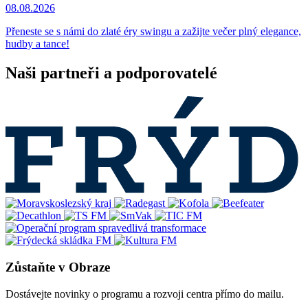
08.08.2026
Přeneste se s námi do zlaté éry swingu a zažijte večer plný elegance,
hudby a tance!
Naši partneři a podporovatelé
Zůstaňte v Obraze
Dostávejte novinky o programu a rozvoji centra přímo do mailu.