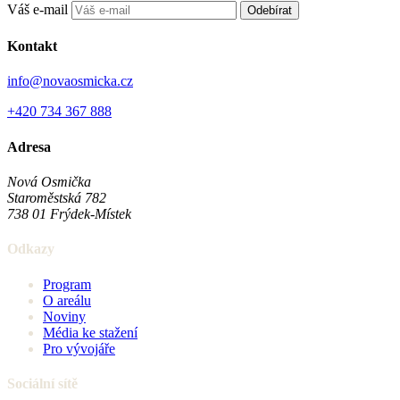
Váš e-mail
Odebírat
Kontakt
info@novaosmicka.cz
+420 734 367 888
Adresa
Nová Osmička
Staroměstská 782
738 01
Frýdek-Místek
Odkazy
Program
O areálu
Noviny
Média ke stažení
Pro vývojáře
Sociální sítě