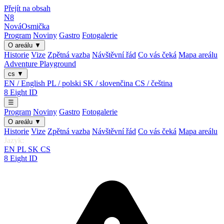
Přejít na obsah
N8
Nová
Osmička
Program
Noviny
Gastro
Fotogalerie
O areálu
▼
Historie
Vize
Zpětná vazba
Návštěvní řád
Co vás čeká
Mapa areálu
Adventure Playground
cs
▼
EN / English
PL / polski
SK / slovenčina
CS / čeština
8
Eight
ID
☰
Program
Noviny
Gastro
Fotogalerie
O areálu
▼
Historie
Vize
Zpětná vazba
Návštěvní řád
Co vás čeká
Mapa areálu
Jazyk:
EN
PL
SK
CS
8
Eight
ID