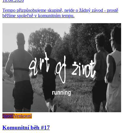
18.08.2026
Tempo přizpůsobujeme skupině, nejde o žádný závod - prostě
běžíme společně v komunitním tempu.
Sport
Venkovní
Komunitní běh #17