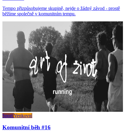
Tempo přizpůsobujeme skupině, nejde o žádný závod - prostě
běžíme společně v komunitním tempu.
Sport
Venkovní
Komunitní běh #16