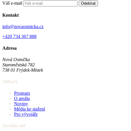
Váš e-mail
Odebírat
Kontakt
info@novaosmicka.cz
+420 734 367 888
Adresa
Nová Osmička
Staroměstská 782
738 01
Frýdek-Místek
Odkazy
Program
O areálu
Noviny
Média ke stažení
Pro vývojáře
Sociální sítě