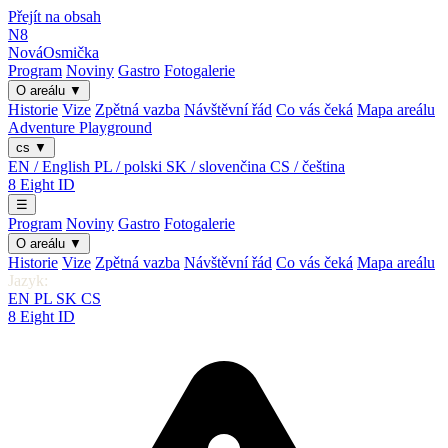
Přejít na obsah
N8
Nová
Osmička
Program
Noviny
Gastro
Fotogalerie
O areálu
▼
Historie
Vize
Zpětná vazba
Návštěvní řád
Co vás čeká
Mapa areálu
Adventure Playground
cs
▼
EN / English
PL / polski
SK / slovenčina
CS / čeština
8
Eight
ID
☰
Program
Noviny
Gastro
Fotogalerie
O areálu
▼
Historie
Vize
Zpětná vazba
Návštěvní řád
Co vás čeká
Mapa areálu
Jazyk:
EN
PL
SK
CS
8
Eight
ID