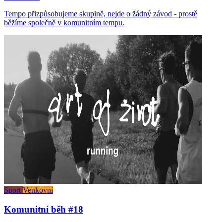
Tempo přizpůsobujeme skupině, nejde o žádný závod - prostě
běžíme společně v komunitním tempu.
Sport
Venkovní
Komunitní běh #18