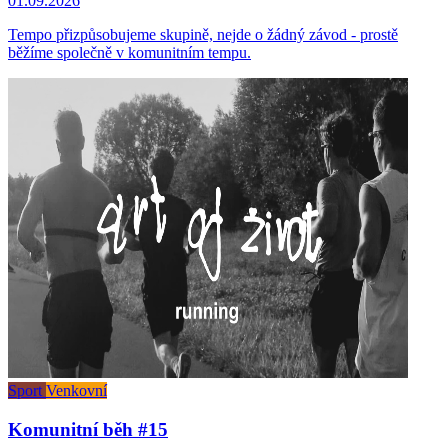
01.09.2026
Tempo přizpůsobujeme skupině, nejde o žádný závod - prostě
běžíme společně v komunitním tempu.
Sport
Venkovní
Komunitní běh #15