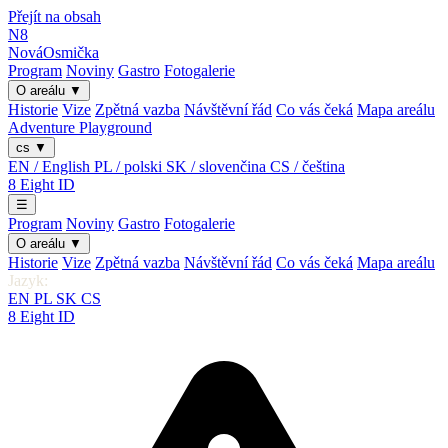
Přejít na obsah
N8
Nová
Osmička
Program
Noviny
Gastro
Fotogalerie
O areálu
▼
Historie
Vize
Zpětná vazba
Návštěvní řád
Co vás čeká
Mapa areálu
Adventure Playground
cs
▼
EN / English
PL / polski
SK / slovenčina
CS / čeština
8
Eight
ID
☰
Program
Noviny
Gastro
Fotogalerie
O areálu
▼
Historie
Vize
Zpětná vazba
Návštěvní řád
Co vás čeká
Mapa areálu
Jazyk:
EN
PL
SK
CS
8
Eight
ID