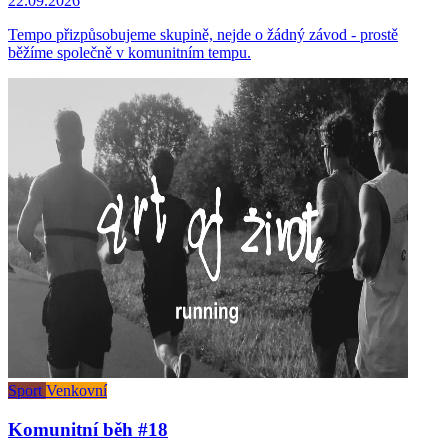
22.09.2026
Tempo přizpůsobujeme skupině, nejde o žádný závod - prostě
běžíme společně v komunitním tempu.
Sport
Venkovní
Komunitní běh #18