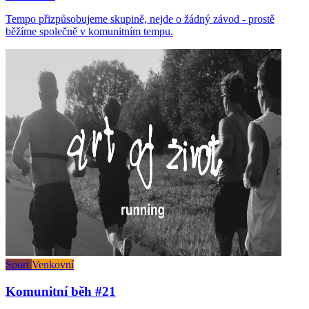
Tempo přizpůsobujeme skupině, nejde o žádný závod - prostě
běžíme společně v komunitním tempu.
Sport
Venkovní
Komunitní běh #21