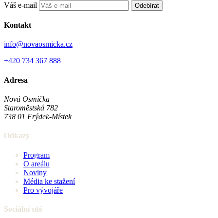
Váš e-mail
Odebírat
Kontakt
info@novaosmicka.cz
+420 734 367 888
Adresa
Nová Osmička
Staroměstská 782
738 01
Frýdek-Místek
Odkazy
Program
O areálu
Noviny
Média ke stažení
Pro vývojáře
Sociální sítě