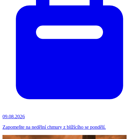
09.08.2026
Zapomeňte na nedělní chmury z blížícího se pondělí.