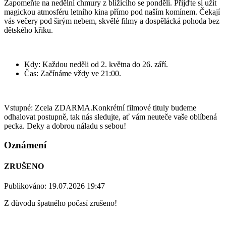
Zapomeňte na nedělní chmury z blížícího se pondělí. Přijďte si užít
magickou atmosféru letního kina přímo pod naším komínem. Čekají
vás večery pod širým nebem, skvělé filmy a dospělácká pohoda bez
dětského křiku.
Kdy: Každou neděli od 2. května do 26. září.
Čas: Začínáme vždy ve 21:00.
Vstupné: Zcela ZDARMA.Konkrétní filmové tituly budeme
odhalovat postupně, tak nás sledujte, ať vám neuteče vaše oblíbená
pecka. Deky a dobrou náladu s sebou!
Oznámení
ZRUŠENO
Publikováno: 19.07.2026 19:47
Z důvodu špatného počasí zrušeno!