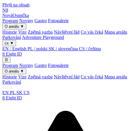
Přejít na obsah
N8
Nová
Osmička
Program
Noviny
Gastro
Fotogalerie
O areálu
▼
Historie
Vize
Zpětná vazba
Návštěvní řád
Co vás čeká
Mapa areálu
Parkování
Adventure Playground
cs
▼
EN / English
PL / polski
SK / slovenčina
CS / čeština
8
Eight
ID
☰
Program
Noviny
Gastro
Fotogalerie
O areálu
▼
Historie
Vize
Zpětná vazba
Návštěvní řád
Co vás čeká
Mapa areálu
Parkování
Jazyk:
EN
PL
SK
CS
8
Eight
ID