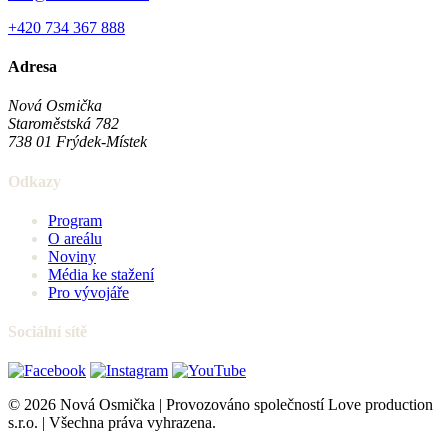
+420 734 367 888
Adresa
Nová Osmička
Staroměstská 782
738 01
Frýdek-Místek
Odkazy
Program
O areálu
Noviny
Média ke stažení
Pro vývojáře
Sociální sítě
© 2026 Nová Osmička | Provozováno společností Love production
s.r.o. | Všechna práva vyhrazena.