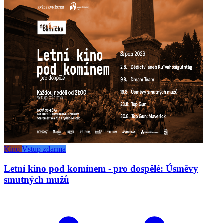
Kino
Vstup zdarma
Letní kino pod komínem - pro dospělé: Úsměvy
smutných mužů