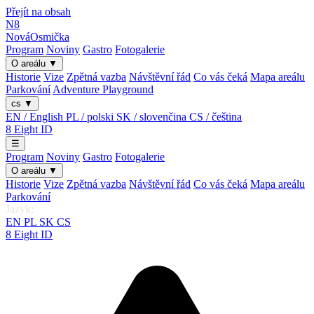
Přejít na obsah
N8
Nová
Osmička
Program
Noviny
Gastro
Fotogalerie
O areálu
▼
Historie
Vize
Zpětná vazba
Návštěvní řád
Co vás čeká
Mapa areálu
Parkování
Adventure Playground
cs
▼
EN / English
PL / polski
SK / slovenčina
CS / čeština
8
Eight
ID
☰
Program
Noviny
Gastro
Fotogalerie
O areálu
▼
Historie
Vize
Zpětná vazba
Návštěvní řád
Co vás čeká
Mapa areálu
Parkování
Jazyk:
EN
PL
SK
CS
8
Eight
ID