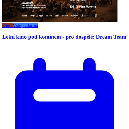
Kino
Vstup zdarma
Letní kino pod komínem - pro dospělé: Dream Team