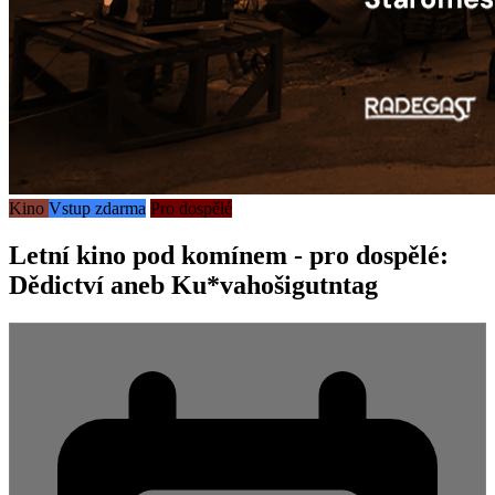
Kino
Vstup zdarma
Pro dospělé
Letní kino pod komínem - pro dospělé:
Dědictví aneb Ku*vahošigutntag