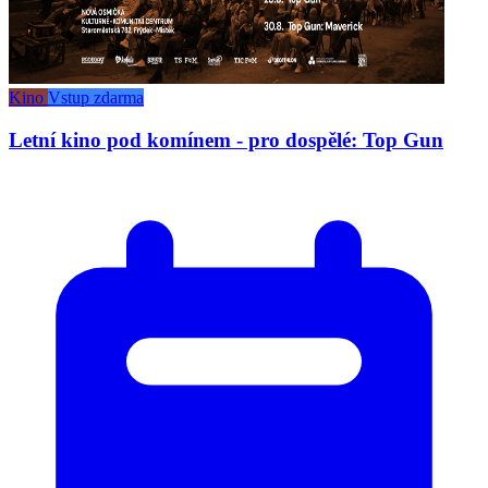
Kino
Vstup zdarma
Letní kino pod komínem - pro dospělé: Top Gun