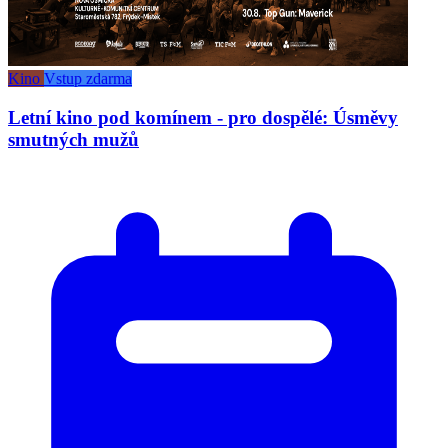
Kino
Vstup zdarma
Letní kino pod komínem - pro dospělé: Úsměvy
smutných mužů