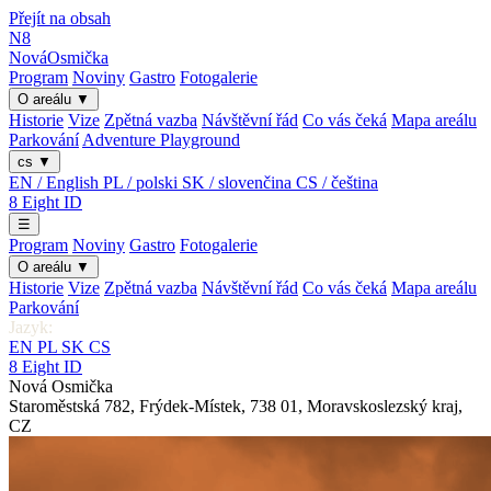
Přejít na obsah
N8
Nová
Osmička
Program
Noviny
Gastro
Fotogalerie
O areálu
▼
Historie
Vize
Zpětná vazba
Návštěvní řád
Co vás čeká
Mapa areálu
Parkování
Adventure Playground
cs
▼
EN / English
PL / polski
SK / slovenčina
CS / čeština
8
Eight
ID
☰
Program
Noviny
Gastro
Fotogalerie
O areálu
▼
Historie
Vize
Zpětná vazba
Návštěvní řád
Co vás čeká
Mapa areálu
Parkování
Jazyk:
EN
PL
SK
CS
8
Eight
ID
Nová Osmička
Staroměstská 782
,
Frýdek-Místek
,
738 01
,
Moravskoslezský kraj
,
CZ