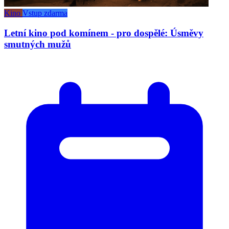
Kino
Vstup zdarma
Letní kino pod komínem - pro dospělé: Úsměvy
smutných mužů