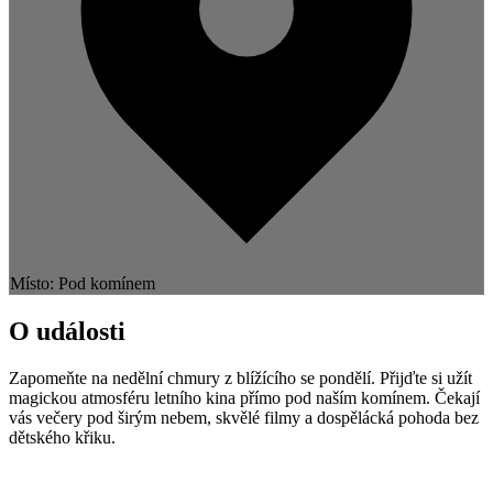
Místo: Pod komínem
O události
Zapomeňte na nedělní chmury z blížícího se pondělí. Přijďte si užít
magickou atmosféru letního kina přímo pod naším komínem. Čekají
vás večery pod širým nebem, skvělé filmy a dospělácká pohoda bez
dětského křiku.