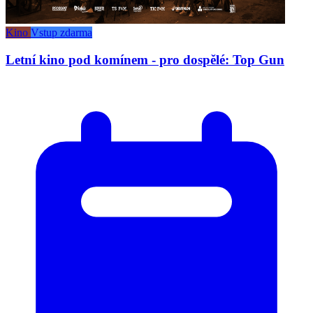
Kino
Vstup zdarma
Letní kino pod komínem - pro dospělé: Top Gun