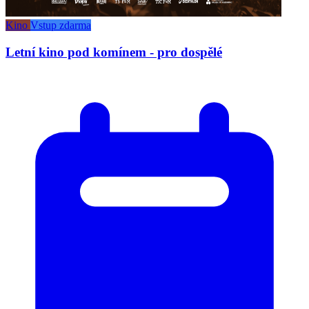
Kino
Vstup zdarma
Letní kino pod komínem - pro dospělé