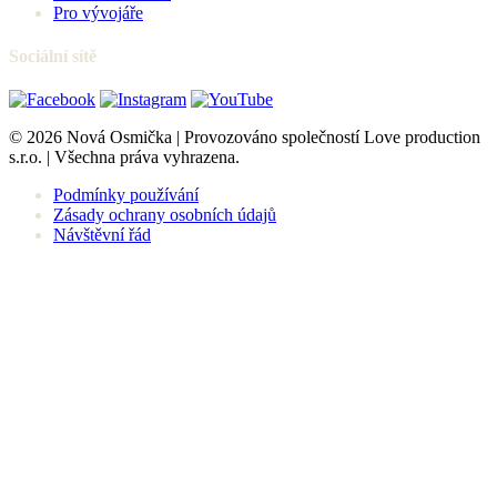
Zůstaňte v Obraze
Dostávejte novinky o programu a rozvoji centra přímo do mailu.
Váš e-mail
Odebírat
Kontakt
info@novaosmicka.cz
+420 734 367 888
Adresa
Nová Osmička
Staroměstská 782
738 01
Frýdek-Místek
Odkazy
Program