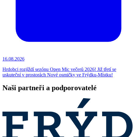
16.08.2026
Hrdobci rozjíždí sezónu Open Mic večerů 2026! Již třetí se
uskuteční v prostorách Nové osmičky ve Frýdku-Místku!
Naši partneři a podporovatelé