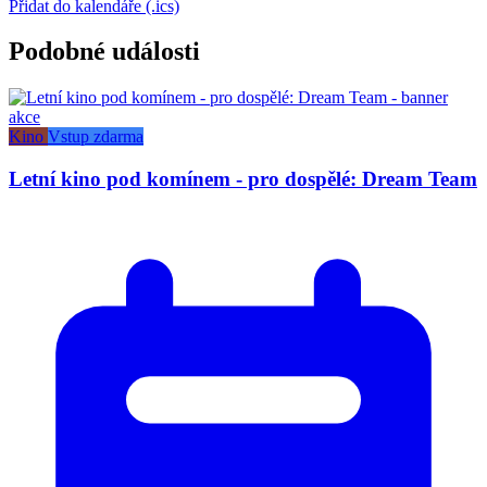
Přidat do kalendáře (.ics)
Podobné události
Kino
Vstup zdarma
Letní kino pod komínem - pro dospělé: Dream Team