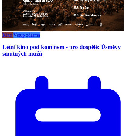
Kino
Vstup zdarma
Letní kino pod komínem - pro dospělé: Úsměvy
smutných mužů