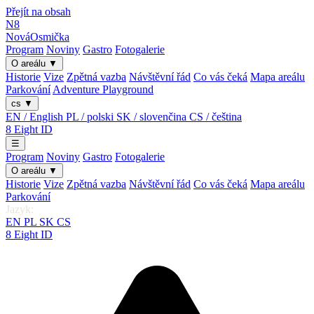
Přejít na obsah
N8
Nová
Osmička
Program
Noviny
Gastro
Fotogalerie
O areálu
▼
Historie
Vize
Zpětná vazba
Návštěvní řád
Co vás čeká
Mapa areálu
Parkování
Adventure Playground
cs
▼
EN / English
PL / polski
SK / slovenčina
CS / čeština
8
Eight
ID
☰
Program
Noviny
Gastro
Fotogalerie
O areálu
▼
Historie
Vize
Zpětná vazba
Návštěvní řád
Co vás čeká
Mapa areálu
Parkování
Jazyk:
EN
PL
SK
CS
8
Eight
ID