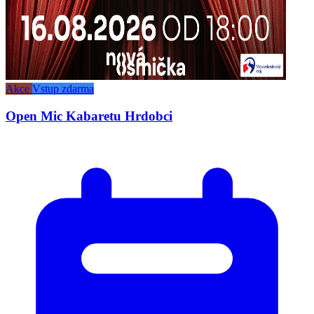
Akce
Vstup zdarma
Open Mic Kabaretu Hrdobci