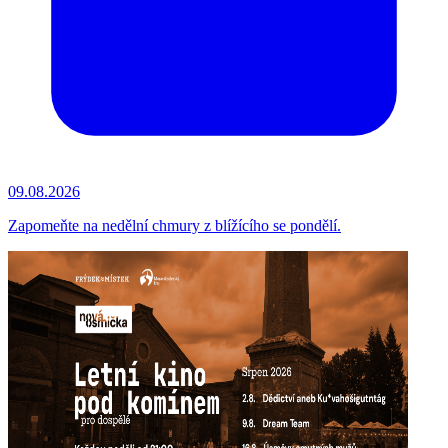
09.08.2026
Zapomeňte na nedělní chmury z blížícího se pondělí.