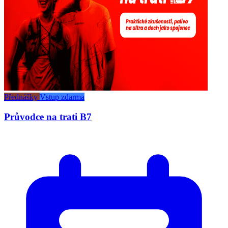
Přednášky
Vstup zdarma
Průvodce na trati B7