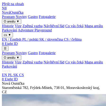
Přejít na obsah
N8
Nová
Osmička
Program
Noviny
Gastro
Fotogalerie
O areálu
▼
Historie
Vize
Zpětná vazba
Návštěvní řád
Co vás čeká
Mapa areálu
Parkování
Adventure Playground
cs
▼
EN / English
PL / polski
SK / slovenčina
CS / čeština
8
Eight
ID
☰
Program
Noviny
Gastro
Fotogalerie
O areálu
▼
Historie
Vize
Zpětná vazba
Návštěvní řád
Co vás čeká
Mapa areálu
Parkování
Jazyk:
EN
PL
SK
CS
8
Eight
ID
Nová Osmička
Staroměstská 782
,
Frýdek-Místek
,
738 01
,
Moravskoslezský kraj
,
CZ