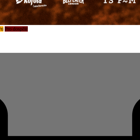
ti
Pro dospělé