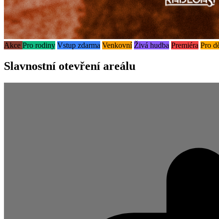
Akce
Pro rodiny
Vstup zdarma
Venkovní
Živá hudba
Premiéra
Pro dě
Slavnostní otevření areálu