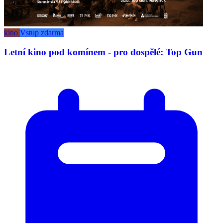
kino
Vstup zdarma
Letní kino pod komínem - pro dospělé: Top Gun