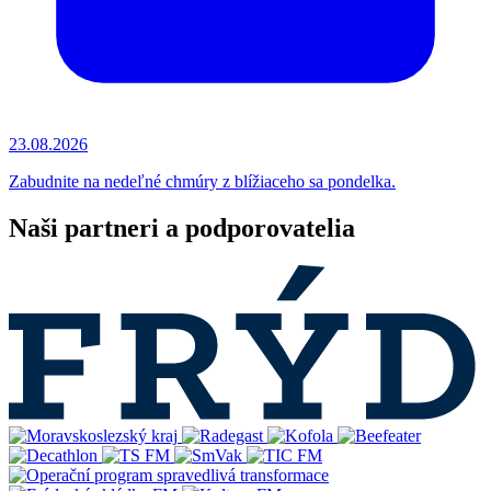
23.08.2026
Zabudnite na nedeľné chmúry z blížiaceho sa pondelka.
Naši partneri a podporovatelia