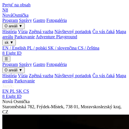
Prejsť na obsah
N8
Nová
Osmička
Program
Správy
Gastro
Fotogaléria
O areáli
▼
História
Vízia
Zpětná vazba
Návštevný poriadok
Čo vás čaká
Mapa
areálu
Parkovanie
Adventure Playground
sk
▼
EN / English
PL / polski
SK / slovenčina
CS / čeština
8
Eight
ID
☰
Program
Správy
Gastro
Fotogaléria
O areáli
▼
História
Vízia
Zpětná vazba
Návštevný poriadok
Čo vás čaká
Mapa
areálu
Parkovanie
Jazyk:
EN
PL
SK
CS
8
Eight
ID
Nová Osmička
Staroměstská 782
,
Frýdek-Místek
,
738 01
,
Moravskoslezský kraj
,
CZ