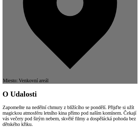
Miesto: Venkovní areál
O Udalosti
Zapomeňte na nedělní chmury z blížícího se pondělí. Přijďte si užít
magickou atmosféru letního kina přímo pod naším komínem. Čekají
vás večery pod širým nebem, skvělé filmy a dospělácká pohoda bez
dětského křiku.