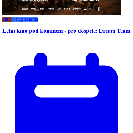
kino
Vstup zdarma
Letní kino pod komínem - pro dospělé: Dream Team