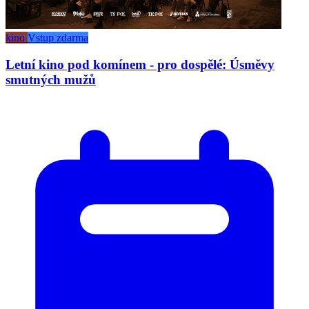
kino
Vstup zdarma
Letní kino pod komínem - pro dospělé: Úsměvy
smutných mužů