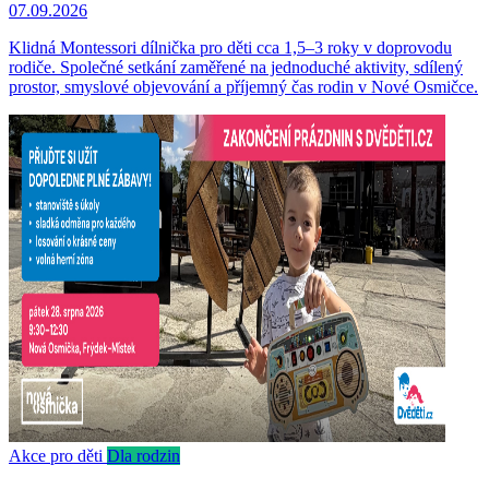
07.09.2026
Klidná Montessori dílnička pro děti cca 1,5–3 roky v doprovodu
rodiče. Společné setkání zaměřené na jednoduché aktivity, sdílený
prostor, smyslové objevování a příjemný čas rodin v Nové Osmičce.
Akce pro děti
Dla rodzin