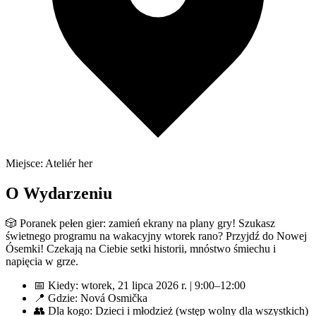
Miejsce: Ateliér her
O Wydarzeniu
🎲 Poranek pełen gier: zamień ekrany na plany gry! Szukasz
świetnego programu na wakacyjny wtorek rano? Przyjdź do Nowej
Ósemki! Czekają na Ciebie setki historii, mnóstwo śmiechu i
napięcia w grze.
📅 Kiedy: wtorek, 21 lipca 2026 r. | 9:00–12:00
📍 Gdzie: Nová Osmička
👥 Dla kogo: Dzieci i młodzież (wstęp wolny dla wszystkich)