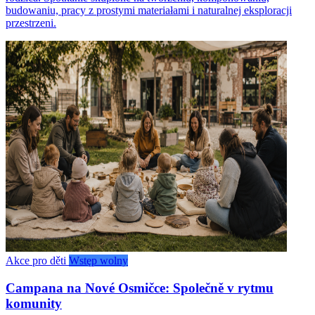
budowaniu, pracy z prostymi materiałami i naturalnej eksploracji
przestrzeni.
Akce pro děti
Wstęp wolny
Campana na Nové Osmičce: Společně v rytmu
komunity