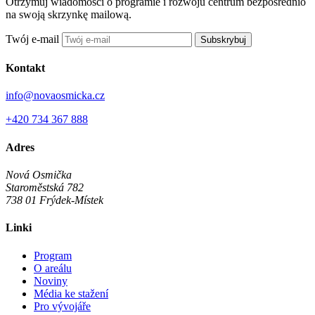
Otrzymuj wiadomości o programie i rozwoju centrum bezpośrednio
na swoją skrzynkę mailową.
Twój e-mail
Subskrybuj
Kontakt
info@novaosmicka.cz
+420 734 367 888
Adres
Nová Osmička
Staroměstská 782
738 01
Frýdek-Místek
Linki
Program
O areálu
Noviny
Média ke stažení
Pro vývojáře