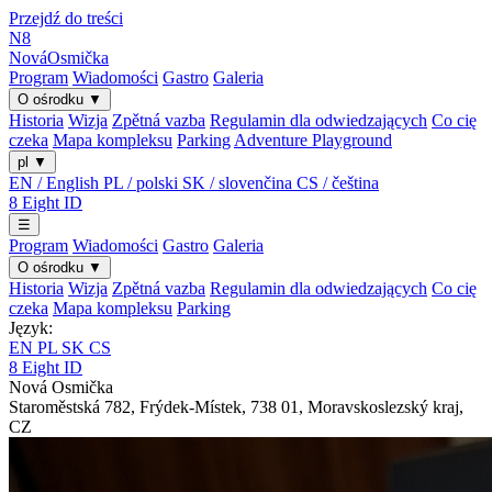
Przejdź do treści
N8
Nová
Osmička
Program
Wiadomości
Gastro
Galeria
O ośrodku
▼
Historia
Wizja
Zpětná vazba
Regulamin dla odwiedzających
Co cię
czeka
Mapa kompleksu
Parking
Adventure Playground
pl
▼
EN / English
PL / polski
SK / slovenčina
CS / čeština
8
Eight
ID
☰
Program
Wiadomości
Gastro
Galeria
O ośrodku
▼
Historia
Wizja
Zpětná vazba
Regulamin dla odwiedzających
Co cię
czeka
Mapa kompleksu
Parking
Język:
EN
PL
SK
CS
8
Eight
ID
Nová Osmička
Staroměstská 782
,
Frýdek-Místek
,
738 01
,
Moravskoslezský kraj
,
CZ