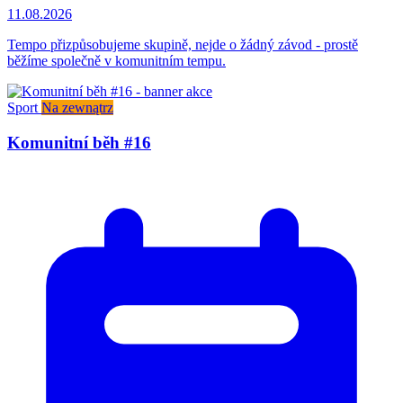
11.08.2026
Tempo přizpůsobujeme skupině, nejde o žádný závod - prostě
běžíme společně v komunitním tempu.
Sport
Na zewnątrz
Komunitní běh #16