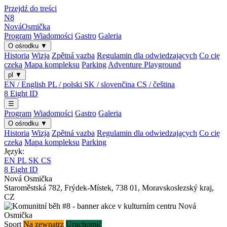
Przejdź do treści
N8
Nová
Osmička
Program
Wiadomości
Gastro
Galeria
O ośrodku
▼
Historia
Wizja
Zpětná vazba
Regulamin dla odwiedzających
Co cię
czeka
Mapa kompleksu
Parking
Adventure Playground
pl
▼
EN / English
PL / polski
SK / slovenčina
CS / čeština
8
Eight
ID
☰
Program
Wiadomości
Gastro
Galeria
O ośrodku
▼
Historia
Wizja
Zpětná vazba
Regulamin dla odwiedzających
Co cię
czeka
Mapa kompleksu
Parking
Język:
EN
PL
SK
CS
8
Eight
ID
Nová Osmička
Staroměstská 782
,
Frýdek-Místek
,
738 01
,
Moravskoslezský kraj
,
CZ
Sport
Na zewnątrz
Uruchomić