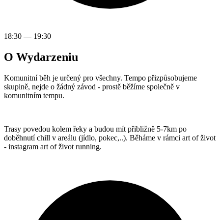
18:30
—
19:30
O Wydarzeniu
Komunitní běh je určený pro všechny. Tempo přizpůsobujeme
skupině, nejde o žádný závod - prostě běžíme společně v
komunitním tempu.
Trasy povedou kolem řeky a budou mít přibližně 5-7km po
doběhnutí chill v areálu (jídlo, pokec,..). Běháme v rámci art of život
- instagram art of život running.