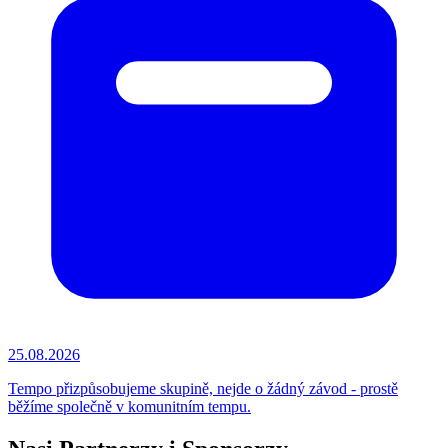
25.08.2026
Tempo přizpůsobujeme skupině, nejde o žádný závod - prostě
běžíme společně v komunitním tempu.