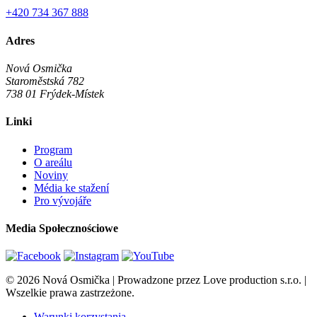
+420 734 367 888
Adres
Nová Osmička
Staroměstská 782
738 01
Frýdek-Místek
Linki
Program
O areálu
Noviny
Média ke stažení
Pro vývojáře
Media Społecznościowe
© 2026 Nová Osmička | Prowadzone przez Love production s.r.o. |
Wszelkie prawa zastrzeżone.
Warunki korzystania