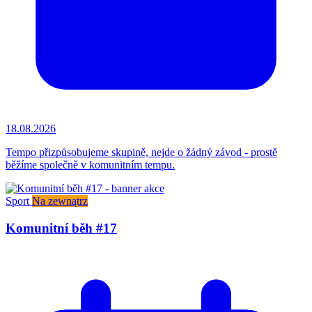
18.08.2026
Tempo přizpůsobujeme skupině, nejde o žádný závod - prostě
běžíme společně v komunitním tempu.
Sport
Na zewnątrz
Komunitní běh #17