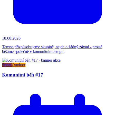
18.08.2026
Tempo přizpůsobujeme skupině, nejde o žádný závod - prostě
běžíme společně v komunitním tempu.
Sport
Outdoor
Komunitní běh #17