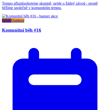
Tempo přizpůsobujeme skupině, nejde o žádný závod - prostě
běžíme společně v komunitním tempu.
Sport
Outdoor
Komunitní běh #16