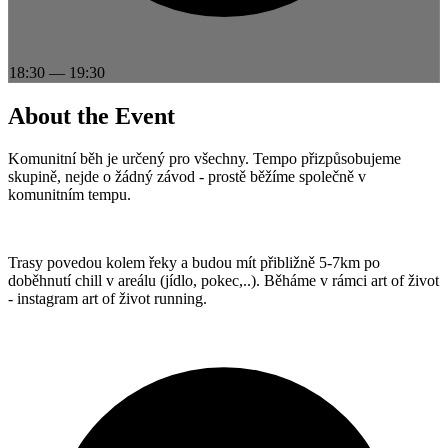
18:30
—
19:30
About the Event
Komunitní běh je určený pro všechny. Tempo přizpůsobujeme
skupině, nejde o žádný závod - prostě běžíme společně v
komunitním tempu.
Trasy povedou kolem řeky a budou mít přibližně 5-7km po
doběhnutí chill v areálu (jídlo, pokec,..). Běháme v rámci art of život
- instagram art of život running.