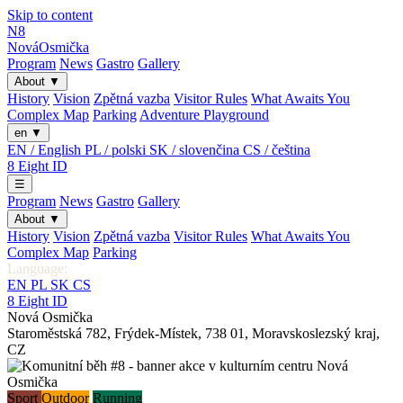
Skip to content
N8
Nová
Osmička
Program
News
Gastro
Gallery
About
▼
History
Vision
Zpětná vazba
Visitor Rules
What Awaits You
Complex Map
Parking
Adventure Playground
en
▼
EN / English
PL / polski
SK / slovenčina
CS / čeština
8
Eight
ID
☰
Program
News
Gastro
Gallery
About
▼
History
Vision
Zpětná vazba
Visitor Rules
What Awaits You
Complex Map
Parking
Language:
EN
PL
SK
CS
8
Eight
ID
Nová Osmička
Staroměstská 782
,
Frýdek-Místek
,
738 01
,
Moravskoslezský kraj
,
CZ
Sport
Outdoor
Running