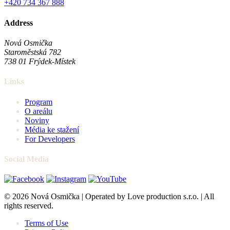
+420 734 367 888
Address
Nová Osmička
Staroměstská 782
738 01
Frýdek-Místek
Links
Program
O areálu
Noviny
Média ke stažení
For Developers
Social Media
© 2026 Nová Osmička | Operated by Love production s.r.o. | All
rights reserved.
Terms of Use