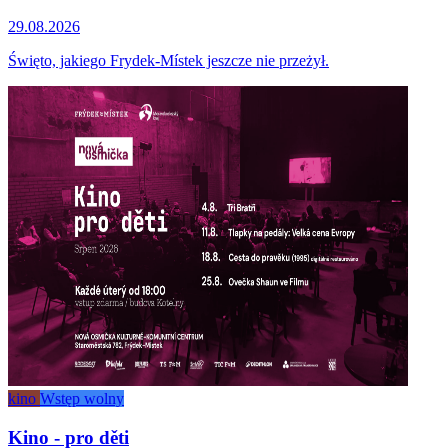
29.08.2026
Święto, jakiego Frydek-Místek jeszcze nie przeżył.
kino
Wstęp wolny
Kino - pro děti