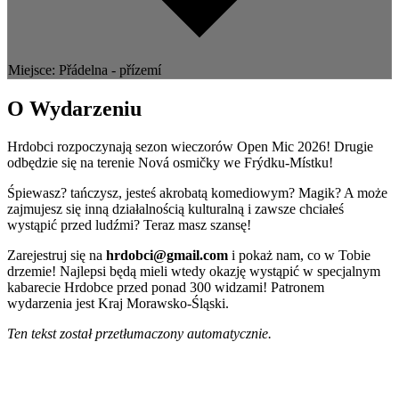
Miejsce: Přádelna - přízemí
O Wydarzeniu
Hrdobci rozpoczynają sezon wieczorów Open Mic 2026! Drugie
odbędzie się na terenie Nová osmičky we Frýdku-Místku!
Śpiewasz? tańczysz, jesteś akrobatą komediowym? Magik? A może
zajmujesz się inną działalnością kulturalną i zawsze chciałeś
wystąpić przed ludźmi? Teraz masz szansę!
Zarejestruj się na
hrdobci@gmail.com
i pokaż nam, co w Tobie
drzemie! Najlepsi będą mieli wtedy okazję wystąpić w specjalnym
kabarecie Hrdobce przed ponad 300 widzami! Patronem
wydarzenia jest Kraj Morawsko-Śląski.
Ten tekst został przetłumaczony automatycznie.