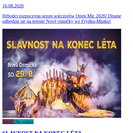
16.08.2026
Hrbodci rozpoczyna sezon wieczorów Open Mic 2026! Drugie
odbędzie się na terenie Nové osmičky we Frydku-Mistku!
Akce
Dla rodzin