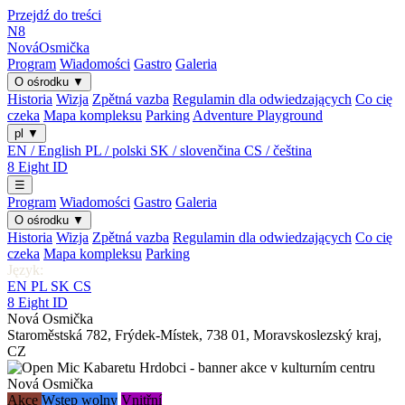
Przejdź do treści
N8
Nová
Osmička
Program
Wiadomości
Gastro
Galeria
O ośrodku
▼
Historia
Wizja
Zpětná vazba
Regulamin dla odwiedzających
Co cię
czeka
Mapa kompleksu
Parking
Adventure Playground
pl
▼
EN / English
PL / polski
SK / slovenčina
CS / čeština
8
Eight
ID
☰
Program
Wiadomości
Gastro
Galeria
O ośrodku
▼
Historia
Wizja
Zpětná vazba
Regulamin dla odwiedzających
Co cię
czeka
Mapa kompleksu
Parking
Język:
EN
PL
SK
CS
8
Eight
ID
Nová Osmička
Staroměstská 782
,
Frýdek-Místek
,
738 01
,
Moravskoslezský kraj
,
CZ
Akce
Wstęp wolny
Vnitřní