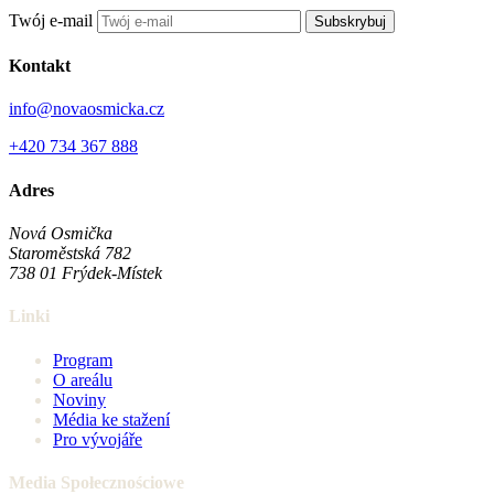
Twój e-mail
Subskrybuj
Kontakt
info@novaosmicka.cz
+420 734 367 888
Adres
Nová Osmička
Staroměstská 782
738 01
Frýdek-Místek
Linki
Program
O areálu
Noviny
Média ke stažení
Pro vývojáře
Media Społecznościowe