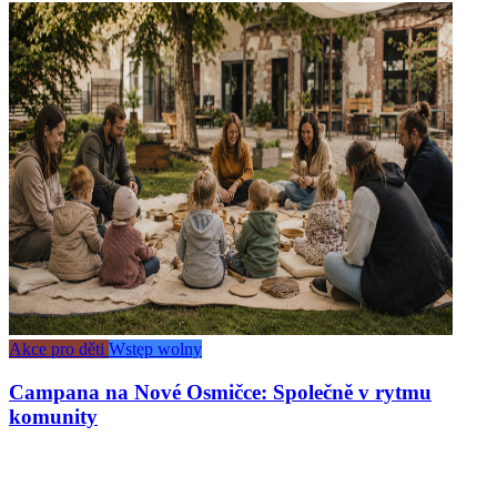
Akce pro děti
Wstęp wolny
Campana na Nové Osmičce: Společně v rytmu
komunity