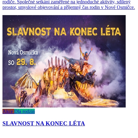
rodiče. Společné setkání zaměřené na jednoduché aktivity, sdílený
prostor, smyslové objevování a příjemný čas rodin v Nové Osmičce.
Akce
Dla rodzin
SLAVNOST NA KONEC LÉTA