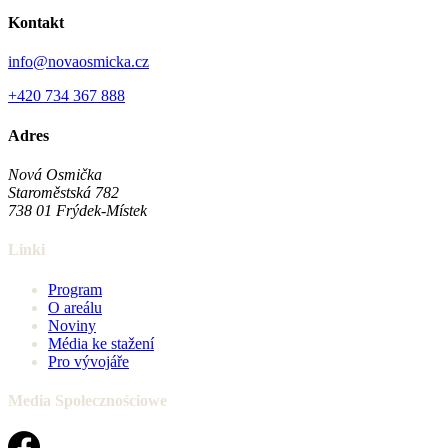
Kontakt
info@novaosmicka.cz
+420 734 367 888
Adres
Nová Osmička
Staroměstská 782
738 01
Frýdek-Místek
Linki
Program
O areálu
Noviny
Média ke stažení
Pro vývojáře
Media Społecznościowe