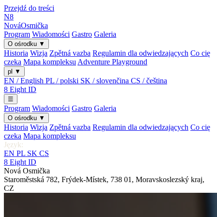
Przejdź do treści
N8
Nová
Osmička
Program
Wiadomości
Gastro
Galeria
O ośrodku
▼
Historia
Wizja
Zpětná vazba
Regulamin dla odwiedzających
Co cię
czeka
Mapa kompleksu
Adventure Playground
pl
▼
EN / English
PL / polski
SK / slovenčina
CS / čeština
8
Eight
ID
☰
Program
Wiadomości
Gastro
Galeria
O ośrodku
▼
Historia
Wizja
Zpětná vazba
Regulamin dla odwiedzających
Co cię
czeka
Mapa kompleksu
Język:
EN
PL
SK
CS
8
Eight
ID
Nová Osmička
Staroměstská 782
,
Frýdek-Místek
,
738 01
,
Moravskoslezský kraj
,
CZ