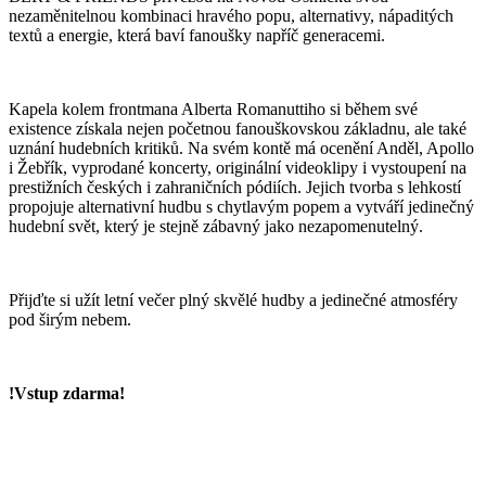
nezaměnitelnou kombinaci hravého popu, alternativy, nápaditých
textů a energie, která baví fanoušky napříč generacemi.
Kapela kolem frontmana Alberta Romanuttiho si během své
existence získala nejen početnou fanouškovskou základnu, ale také
uznání hudebních kritiků. Na svém kontě má ocenění Anděl, Apollo
i Žebřík, vyprodané koncerty, originální videoklipy i vystoupení na
prestižních českých i zahraničních pódiích. Jejich tvorba s lehkostí
propojuje alternativní hudbu s chytlavým popem a vytváří jedinečný
hudební svět, který je stejně zábavný jako nezapomenutelný.
Přijďte si užít letní večer plný skvělé hudby a jedinečné atmosféry
pod širým nebem.
!Vstup zdarma!