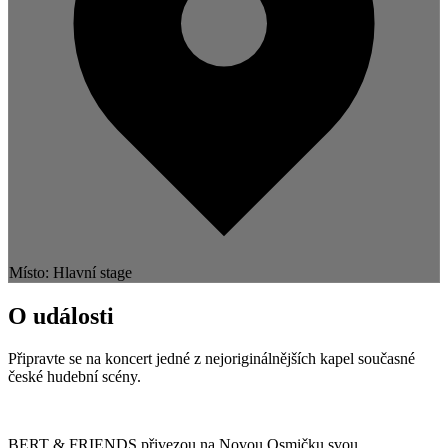
Místo: Hlavní stage
O události
Připravte se na koncert jedné z nejoriginálnějších kapel současné
české hudební scény.
BERT & FRIENDS přivezou na Novou Osmičku svou