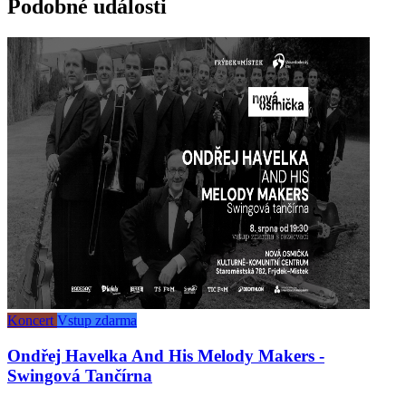
Podobné události
Koncert
Vstup zdarma
Ondřej Havelka And His Melody Makers -
Swingová Tančírna