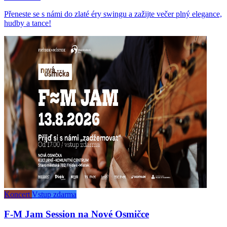
Přeneste se s námi do zlaté éry swingu a zažijte večer plný elegance,
hudby a tance!
Koncert
Vstup zdarma
F-M Jam Session na Nové Osmičce