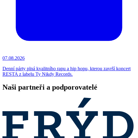
07.08.2026
Denní párty plná kvalitního rapu a hip hopu, kterou završí koncert
RESTA z labelu Ty Nikdy Records.
Naši partneři a podporovatelé