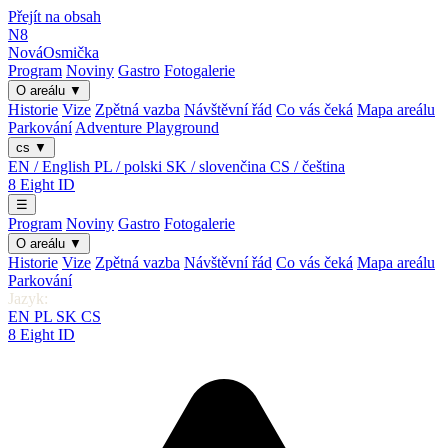
Přejít na obsah
N8
Nová
Osmička
Program
Noviny
Gastro
Fotogalerie
O areálu
▼
Historie
Vize
Zpětná vazba
Návštěvní řád
Co vás čeká
Mapa areálu
Parkování
Adventure Playground
cs
▼
EN / English
PL / polski
SK / slovenčina
CS / čeština
8
Eight
ID
☰
Program
Noviny
Gastro
Fotogalerie
O areálu
▼
Historie
Vize
Zpětná vazba
Návštěvní řád
Co vás čeká
Mapa areálu
Parkování
Jazyk:
EN
PL
SK
CS
8
Eight
ID