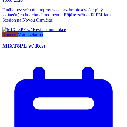
13.08.2026
Hudba bez scénáře, improvizace bez hranic a večer plný
jedinečných hudebních momentů. Přijďte zažít další FM Jam
Session na Novou Osmičku!
Koncert
Vstup zdarma
MIXT8PE w/ Rest