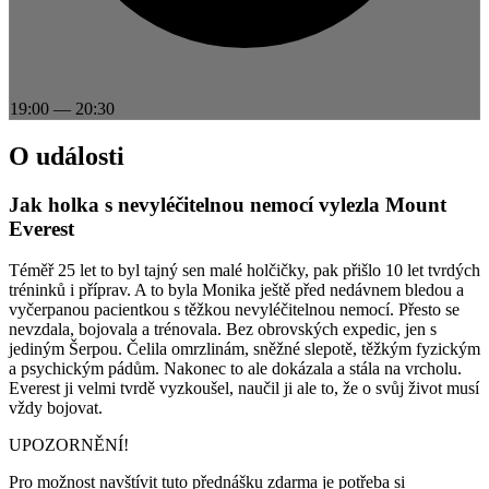
19:00
—
20:30
O události
Jak holka s nevyléčitelnou nemocí vylezla Mount
Everest
Téměř 25 let to byl tajný sen malé holčičky, pak přišlo 10 let tvrdých
tréninků i příprav. A to byla Monika ještě před nedávnem bledou a
vyčerpanou pacientkou s těžkou nevyléčitelnou nemocí. Přesto se
nevzdala, bojovala a trénovala. Bez obrovských expedic, jen s
jediným Šerpou. Čelila omrzlinám, sněžné slepotě, těžkým fyzickým
a psychickým pádům. Nakonec to ale dokázala a stála na vrcholu.
Everest ji velmi tvrdě vyzkoušel, naučil ji ale to, že o svůj život musí
vždy bojovat.
UPOZORNĚNÍ!
Pro možnost navštívit tuto přednášku zdarma je potřeba si