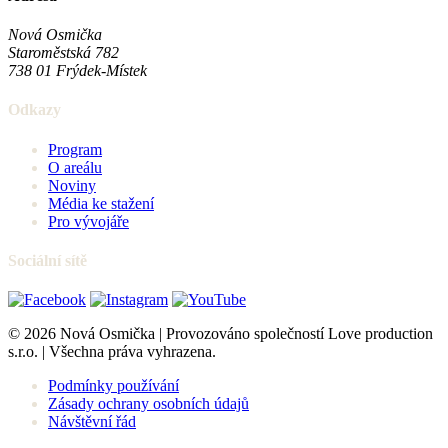
Nová Osmička
Staroměstská 782
738 01
Frýdek-Místek
Odkazy
Program
O areálu
Noviny
Média ke stažení
Pro vývojáře
Sociální sítě
© 2026 Nová Osmička | Provozováno společností Love production
s.r.o. | Všechna práva vyhrazena.
Podmínky používání
Zásady ochrany osobních údajů
Návštěvní řád