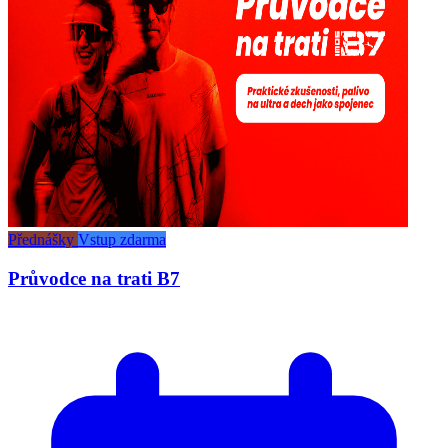
Přednášky
Vstup zdarma
Průvodce na trati B7