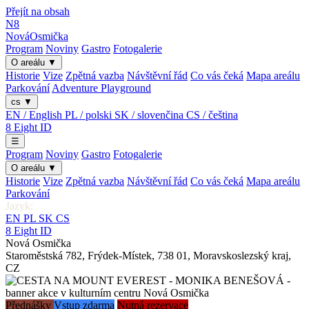
Přejít na obsah
N8
Nová
Osmička
Program
Noviny
Gastro
Fotogalerie
O areálu
▼
Historie
Vize
Zpětná vazba
Návštěvní řád
Co vás čeká
Mapa areálu
Parkování
Adventure Playground
cs
▼
EN / English
PL / polski
SK / slovenčina
CS / čeština
8
Eight
ID
☰
Program
Noviny
Gastro
Fotogalerie
O areálu
▼
Historie
Vize
Zpětná vazba
Návštěvní řád
Co vás čeká
Mapa areálu
Parkování
Jazyk:
EN
PL
SK
CS
8
Eight
ID
Nová Osmička
Staroměstská 782
,
Frýdek-Místek
,
738 01
,
Moravskoslezský kraj
,
CZ
Přednášky
Vstup zdarma
Nutná rezervace