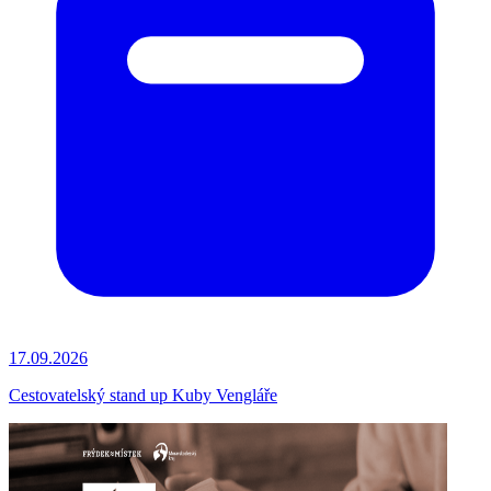
17.09.2026
Cestovatelský stand up Kuby Vengláře