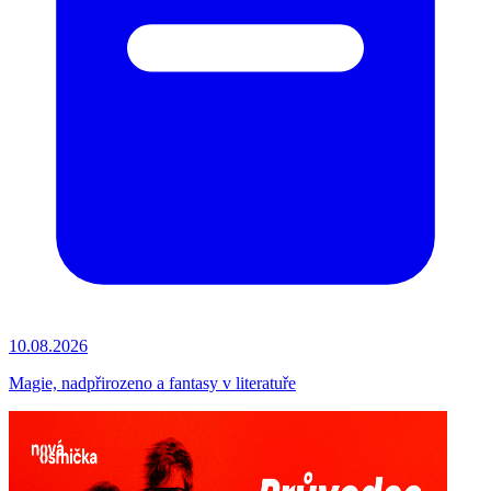
10.08.2026
Magie, nadpřirozeno a fantasy v literatuře