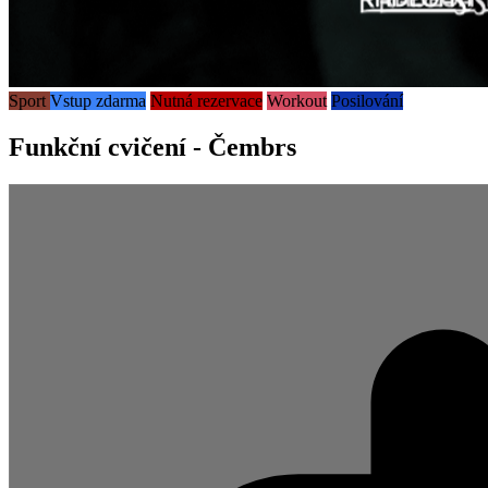
Sport
Vstup zdarma
Nutná rezervace
Workout
Posilování
Funkční cvičení - Čembrs