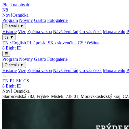
Přejít na obsah
N8
Nová
Osmička
Program
Noviny
Gastro
Fotogalerie
O areálu
▼
Historie
Vize
Zpětná vazba
Návštěvní řád
Co vás čeká
Mapa areálu
P
cs
▼
EN / English
PL / polski
SK / slovenčina
CS / čeština
8
Eight
ID
☰
Program
Noviny
Gastro
Fotogalerie
O areálu
▼
Historie
Vize
Zpětná vazba
Návštěvní řád
Co vás čeká
Mapa areálu
P
Jazyk:
EN
PL
SK
CS
8
Eight
ID
Nová Osmička
Staroměstská 782
,
Frýdek-Místek
,
738 01
,
Moravskoslezský kraj
,
CZ