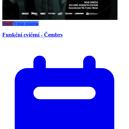
Sport
Vstup zdarma
Funkční cvičení - Čembrs