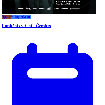
Sport
Vstup zdarma
Funkční cvičení - Čembrs