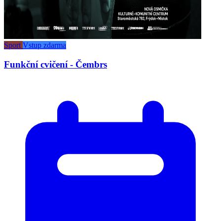
Sport
Vstup zdarma
Funkční cvičení - Čembrs