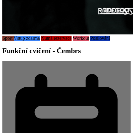
Sport
Vstup zdarma
Nutná rezervace
Workout
Posilování
Funkční cvičení - Čembrs