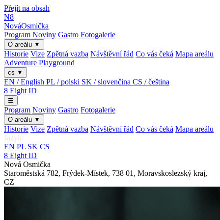
Přejít na obsah
N8
Nová
Osmička
Program
Noviny
Gastro
Fotogalerie
O areálu
▼
Historie
Vize
Zpětná vazba
Návštěvní řád
Co vás čeká
Mapa areálu
Adventure Playground
cs
▼
EN / English
PL / polski
SK / slovenčina
CS / čeština
8
Eight
ID
☰
Program
Noviny
Gastro
Fotogalerie
O areálu
▼
Historie
Vize
Zpětná vazba
Návštěvní řád
Co vás čeká
Mapa areálu
Jazyk:
EN
PL
SK
CS
8
Eight
ID
Nová Osmička
Staroměstská 782
,
Frýdek-Místek
,
738 01
,
Moravskoslezský kraj
,
CZ