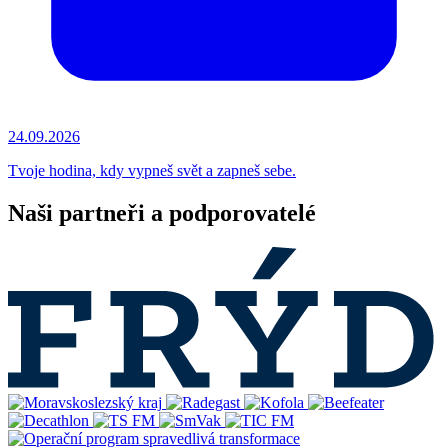
24.09.2026
Tvoje hodina, kdy vypneš svět a zapneš sebe.
Naši partneři a podporovatelé