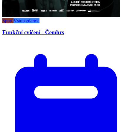
Sport
Vstup zdarma
Funkční cvičení - Čembrs