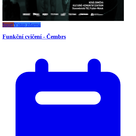
Sport
Vstup zdarma
Funkční cvičení - Čembrs