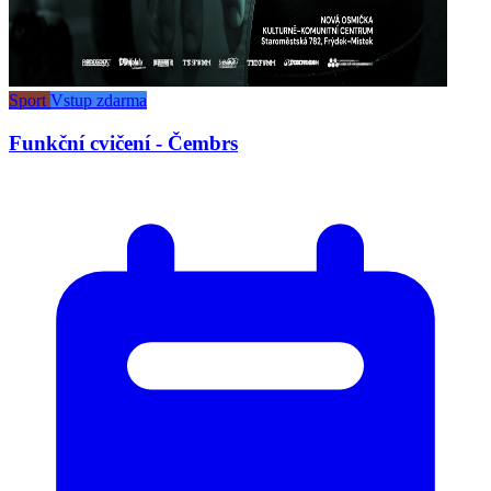
Sport
Vstup zdarma
Funkční cvičení - Čembrs