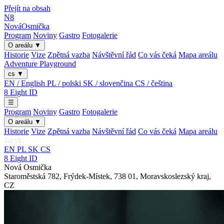
Přejít na obsah
N8
Nová
Osmička
Program
Noviny
Gastro
Fotogalerie
O areálu
▼
Historie
Vize
Zpětná vazba
Návštěvní řád
Co vás čeká
Mapa areálu
Adventure Playground
cs
▼
EN / English
PL / polski
SK / slovenčina
CS / čeština
8
Eight
ID
☰
Program
Noviny
Gastro
Fotogalerie
O areálu
▼
Historie
Vize
Zpětná vazba
Návštěvní řád
Co vás čeká
Mapa areálu
Jazyk:
EN
PL
SK
CS
8
Eight
ID
Nová Osmička
Staroměstská 782
,
Frýdek-Místek
,
738 01
,
Moravskoslezský kraj
,
CZ