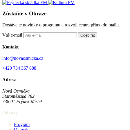
Zůstaňte v Obraze
Dostávejte novinky o programu a rozvoji centra přímo do mailu.
Váš e-mail
Odebírat
Kontakt
info@novaosmicka.cz
+420 734 367 888
Adresa
Nová Osmička
Staroměstská 782
738 01
Frýdek-Místek
Odkazy
Program
O areálu