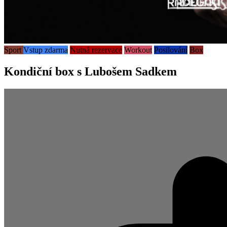
Sport
Vstup zdarma
Nutná rezervace
Workout
Posilování
Box
Kondiční box s Lubošem Sadkem