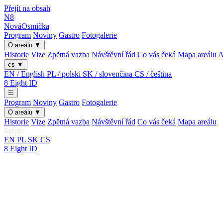
Přejít na obsah
N8
Nová
Osmička
Program
Noviny
Gastro
Fotogalerie
O areálu
▼
Historie
Vize
Zpětná vazba
Návštěvní řád
Co vás čeká
Mapa areálu
A
cs
▼
EN / English
PL / polski
SK / slovenčina
CS / čeština
8
Eight
ID
☰
Program
Noviny
Gastro
Fotogalerie
O areálu
▼
Historie
Vize
Zpětná vazba
Návštěvní řád
Co vás čeká
Mapa areálu
Jazyk:
EN
PL
SK
CS
8
Eight
ID