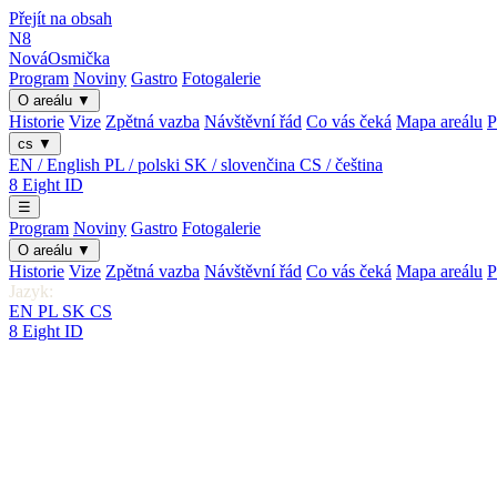
Přejít na obsah
N8
Nová
Osmička
Program
Noviny
Gastro
Fotogalerie
O areálu
▼
Historie
Vize
Zpětná vazba
Návštěvní řád
Co vás čeká
Mapa areálu
P
cs
▼
EN / English
PL / polski
SK / slovenčina
CS / čeština
8
Eight
ID
☰
Program
Noviny
Gastro
Fotogalerie
O areálu
▼
Historie
Vize
Zpětná vazba
Návštěvní řád
Co vás čeká
Mapa areálu
P
Jazyk:
EN
PL
SK
CS
8
Eight
ID