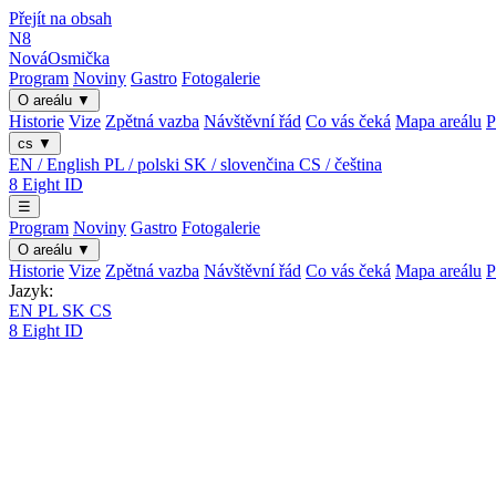
Přejít na obsah
N8
Nová
Osmička
Program
Noviny
Gastro
Fotogalerie
O areálu
▼
Historie
Vize
Zpětná vazba
Návštěvní řád
Co vás čeká
Mapa areálu
P
cs
▼
EN / English
PL / polski
SK / slovenčina
CS / čeština
8
Eight
ID
☰
Program
Noviny
Gastro
Fotogalerie
O areálu
▼
Historie
Vize
Zpětná vazba
Návštěvní řád
Co vás čeká
Mapa areálu
P
Jazyk:
EN
PL
SK
CS
8
Eight
ID