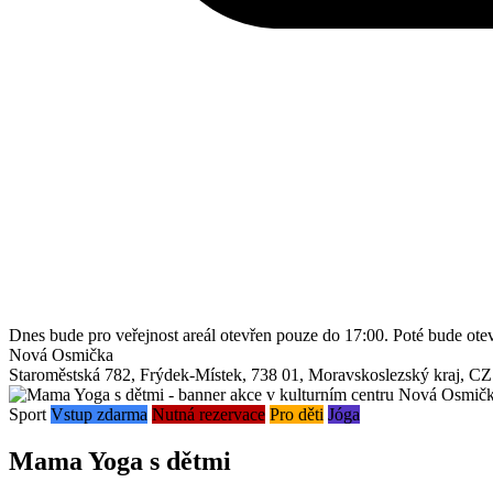
Dnes bude pro veřejnost areál otevřen pouze do 17:00. Poté bude ot
Nová Osmička
Staroměstská 782
,
Frýdek-Místek
,
738 01
,
Moravskoslezský kraj
,
CZ
Sport
Vstup zdarma
Nutná rezervace
Pro děti
Jóga
Mama Yoga s dětmi