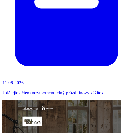
11.08.2026
Udělejte dětem nezapomenutelný prázdninový zážitek.