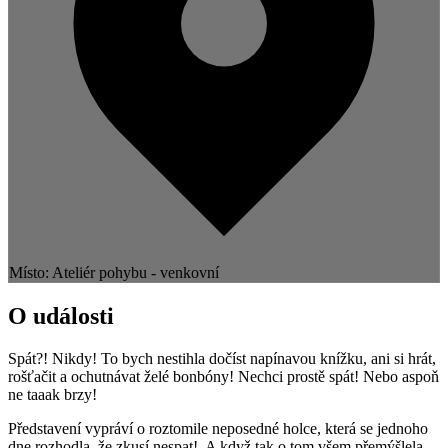
Místo: Ateliér pohybu - venkovní
O události
Spát?! Nikdy! To bych nestihla dočíst napínavou knížku, ani si hrát,
rošťačit a ochutnávat želé bonbóny! Nechci prostě spát! Nebo aspoň
ne taaak brzy!
Představení vypráví o roztomile neposedné holce, která se jednoho
dne rozhodla, že zkusí nespat! A když tak o tom všem přemýšlela,