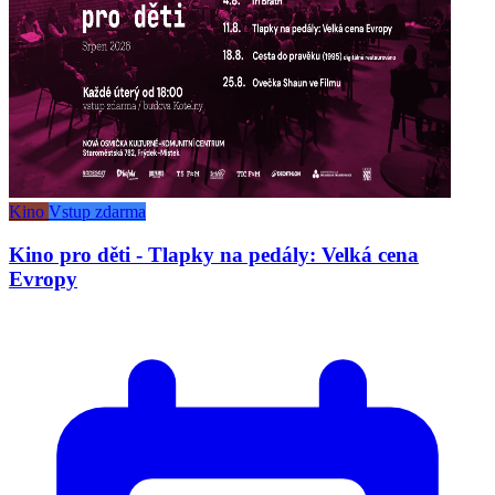
Kino
Vstup zdarma
Kino pro děti - Tlapky na pedály: Velká cena
Evropy