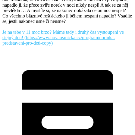
napadlo jí, že přece zvíře norek v noci nikdy nespí! A tak se za něj
převlékla … A myslíte si, že nakonec dokázala celou noc nespat?
Co všechno bláznivě rošťáckého jí během nespaní napadlo? Vsadíte
se, jestli nakonec usne či neusne?
Je na tebe v 11 moc brzo? Máme tady i druhý čas vystoupení ve
stejný den!
(https://www.novaosmicka.cz/program/norinka-
predstaveni-pro-deti-copy)