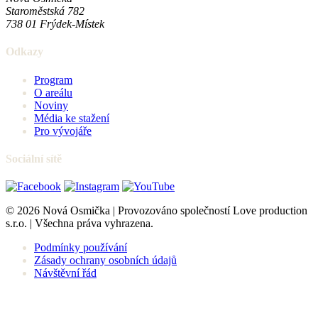
Staroměstská 782
738 01
Frýdek-Místek
Odkazy
Program
O areálu
Noviny
Média ke stažení
Pro vývojáře
Sociální sítě
© 2026 Nová Osmička | Provozováno společností Love production
s.r.o. | Všechna práva vyhrazena.
Podmínky používání
Zásady ochrany osobních údajů
Návštěvní řád