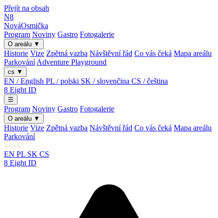
Přejít na obsah
N8
Nová
Osmička
Program
Noviny
Gastro
Fotogalerie
O areálu
▼
Historie
Vize
Zpětná vazba
Návštěvní řád
Co vás čeká
Mapa areálu
Parkování
Adventure Playground
cs
▼
EN / English
PL / polski
SK / slovenčina
CS / čeština
8
Eight
ID
☰
Program
Noviny
Gastro
Fotogalerie
O areálu
▼
Historie
Vize
Zpětná vazba
Návštěvní řád
Co vás čeká
Mapa areálu
Parkování
Jazyk:
EN
PL
SK
CS
8
Eight
ID