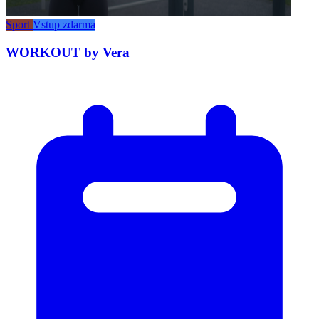
Sport
Vstup zdarma
WORKOUT by Vera