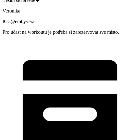
Těším se na tebe🖤
Veronika
IG: @erabyvera
Pro účast na workoutu je potřeba si zarezervovat své místo.