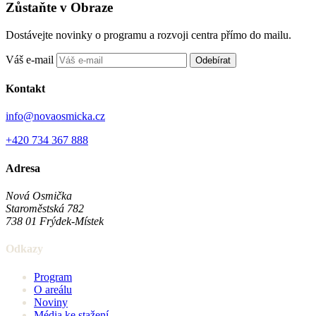
Zůstaňte v Obraze
Dostávejte novinky o programu a rozvoji centra přímo do mailu.
Váš e-mail
Odebírat
Kontakt
info@novaosmicka.cz
+420 734 367 888
Adresa
Nová Osmička
Staroměstská 782
738 01
Frýdek-Místek
Odkazy
Program
O areálu
Noviny
Média ke stažení