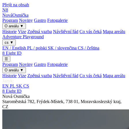
Přejít na obsah
N8
Nová
Osmička
Program
Noviny
Gastro
Fotogalerie
O areálu
▼
Historie
Vize
Zpětná vazba
Návštěvní řád
Co vás čeká
Mapa areálu
Adventure Playground
cs
▼
EN / English
PL / polski
SK / slovenčina
CS / čeština
8
Eight
ID
☰
Program
Noviny
Gastro
Fotogalerie
O areálu
▼
Historie
Vize
Zpětná vazba
Návštěvní řád
Co vás čeká
Mapa areálu
Jazyk:
EN
PL
SK
CS
8
Eight
ID
Nová Osmička
Staroměstská 782
,
Frýdek-Místek
,
738 01
,
Moravskoslezský kraj
,
CZ