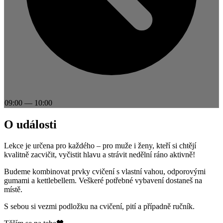
09:00
—
10:00
O události
Lekce je určena pro každého – pro muže i ženy, kteří si chtějí
kvalitně zacvičit, vyčistit hlavu a strávit nedělní ráno aktivně!
Budeme kombinovat prvky cvičení s vlastní vahou, odporovými
gumami a kettlebellem. Veškeré potřebné vybavení dostaneš na
místě.
S sebou si vezmi podložku na cvičení, pití a případně ručník.