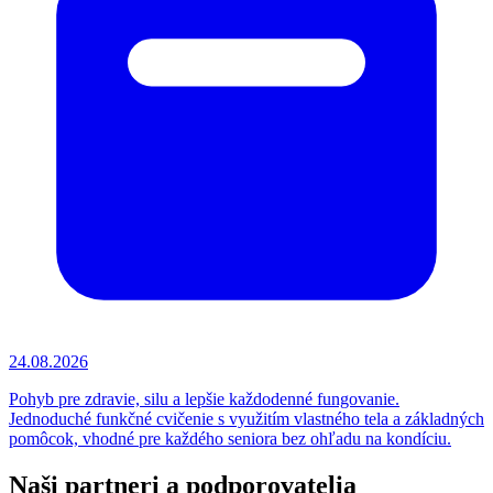
24.08.2026
Pohyb pre zdravie, silu a lepšie každodenné fungovanie.
Jednoduché funkčné cvičenie s využitím vlastného tela a základných
pomôcok, vhodné pre každého seniora bez ohľadu na kondíciu.
Naši partneri a podporovatelia