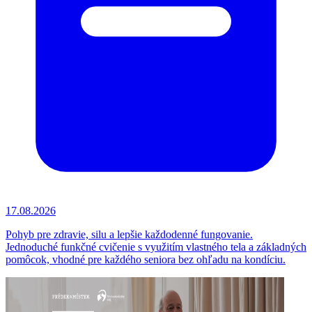
17.08.2026
Pohyb pre zdravie, silu a lepšie každodenné fungovanie.
Jednoduché funkčné cvičenie s využitím vlastného tela a základných
pomôcok, vhodné pre každého seniora bez ohľadu na kondíciu.