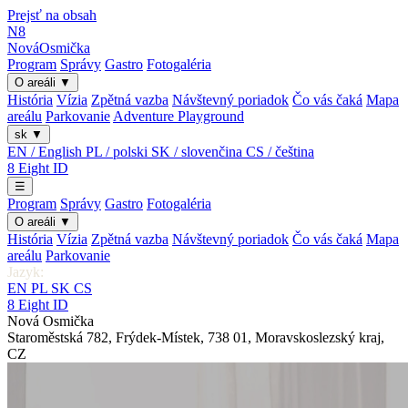
Prejsť na obsah
N8
Nová
Osmička
Program
Správy
Gastro
Fotogaléria
O areáli
▼
História
Vízia
Zpětná vazba
Návštevný poriadok
Čo vás čaká
Mapa
areálu
Parkovanie
Adventure Playground
sk
▼
EN / English
PL / polski
SK / slovenčina
CS / čeština
8
Eight
ID
☰
Program
Správy
Gastro
Fotogaléria
O areáli
▼
História
Vízia
Zpětná vazba
Návštevný poriadok
Čo vás čaká
Mapa
areálu
Parkovanie
Jazyk:
EN
PL
SK
CS
8
Eight
ID
Nová Osmička
Staroměstská 782
,
Frýdek-Místek
,
738 01
,
Moravskoslezský kraj
,
CZ