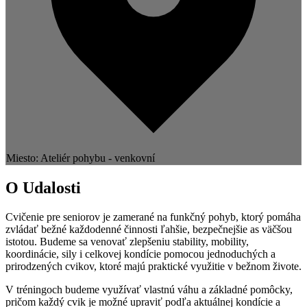
Miesto: Ateliér pohybu - venkovní
O Udalosti
Cvičenie pre seniorov je zamerané na funkčný pohyb, ktorý pomáha
zvládať bežné každodenné činnosti ľahšie, bezpečnejšie as väčšou
istotou. Budeme sa venovať zlepšeniu stability, mobility,
koordinácie, sily i celkovej kondície pomocou jednoduchých a
prirodzených cvikov, ktoré majú praktické využitie v bežnom živote.
V tréningoch budeme využívať vlastnú váhu a základné pomôcky,
pričom každý cvik je možné upraviť podľa aktuálnej kondície a