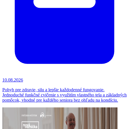
10.08.2026
Pohyb pre zdravie, silu a lepšie každodenné fungovanie.
Jednoduché funkčné cvičenie s využitím vlastného tela a základných
pomôcok, vhodné pre každého seniora bez ohľadu na kondíciu.