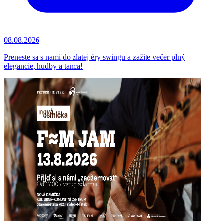
08.08.2026
Preneste sa s nami do zlatej éry swingu a zažite večer plný
elegancie, hudby a tanca!