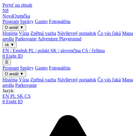
Prejsť na obsah
N8
Nová
Osmička
Program
Správy
Gastro
Fotogaléria
O areáli
▼
História
Vízia
Zpětná vazba
Návštevný poriadok
Čo vás čaká
Mapa
areálu
Parkovanie
Adventure Playground
sk
▼
EN / English
PL / polski
SK / slovenčina
CS / čeština
8
Eight
ID
☰
Program
Správy
Gastro
Fotogaléria
O areáli
▼
História
Vízia
Zpětná vazba
Návštevný poriadok
Čo vás čaká
Mapa
areálu
Parkovanie
Jazyk:
EN
PL
SK
CS
8
Eight
ID