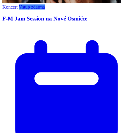
Koncert
Vstup zdarma
F-M Jam Session na Nové Osmičce