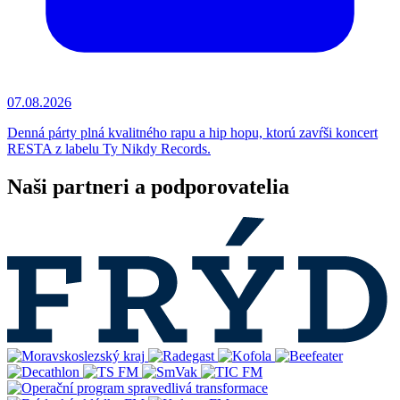
07.08.2026
Denná párty plná kvalitného rapu a hip hopu, ktorú zavŕši koncert
RESTA z labelu Ty Nikdy Records.
Naši partneri a podporovatelia