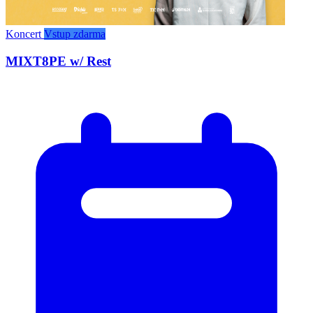
Koncert
Vstup zdarma
MIXT8PE w/ Rest