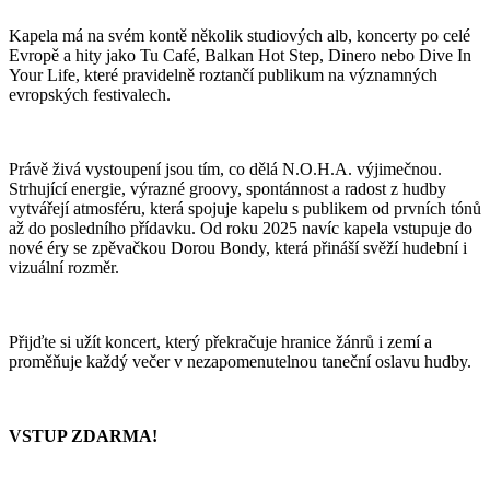
Kapela má na svém kontě několik studiových alb, koncerty po celé
Evropě a hity jako Tu Café, Balkan Hot Step, Dinero nebo Dive In
Your Life, které pravidelně roztančí publikum na významných
evropských festivalech.
Právě živá vystoupení jsou tím, co dělá N.O.H.A. výjimečnou.
Strhující energie, výrazné groovy, spontánnost a radost z hudby
vytvářejí atmosféru, která spojuje kapelu s publikem od prvních tónů
až do posledního přídavku. Od roku 2025 navíc kapela vstupuje do
nové éry se zpěvačkou Dorou Bondy, která přináší svěží hudební i
vizuální rozměr.
Přijďte si užít koncert, který překračuje hranice žánrů i zemí a
proměňuje každý večer v nezapomenutelnou taneční oslavu hudby.
VSTUP ZDARMA!