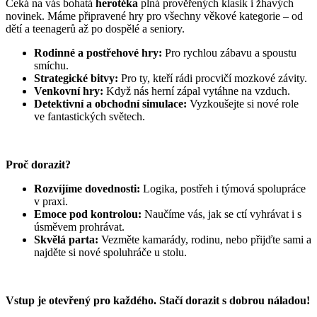
Čeká na vás bohatá
herotéka
plná prověřených klasik i žhavých
novinek. Máme připravené hry pro všechny věkové kategorie – od
dětí a teenagerů až po dospělé a seniory.
Rodinné a postřehové hry:
Pro rychlou zábavu a spoustu
smíchu.
Strategické bitvy:
Pro ty, kteří rádi procvičí mozkové závity.
Venkovní hry:
Když nás herní zápal vytáhne na vzduch.
Detektivní a obchodní simulace:
Vyzkoušejte si nové role
ve fantastických světech.
Proč dorazit?
Rozvíjíme dovednosti:
Logika, postřeh i týmová spolupráce
v praxi.
Emoce pod kontrolou:
Naučíme vás, jak se ctí vyhrávat i s
úsměvem prohrávat.
Skvělá parta:
Vezměte kamarády, rodinu, nebo přijďte sami a
najděte si nové spoluhráče u stolu.
Vstup je otevřený pro každého. Stačí dorazit s dobrou náladou!