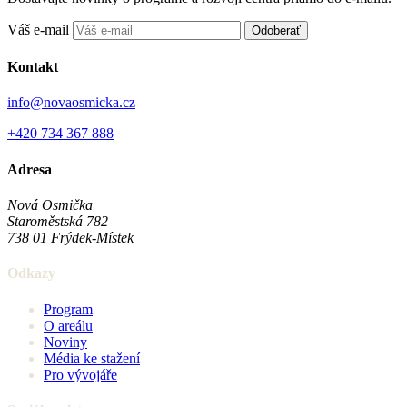
Váš e-mail
Odoberať
Kontakt
info@novaosmicka.cz
+420 734 367 888
Adresa
Nová Osmička
Staroměstská 782
738 01
Frýdek-Místek
Odkazy
Program
O areálu
Noviny
Média ke stažení
Pro vývojáře