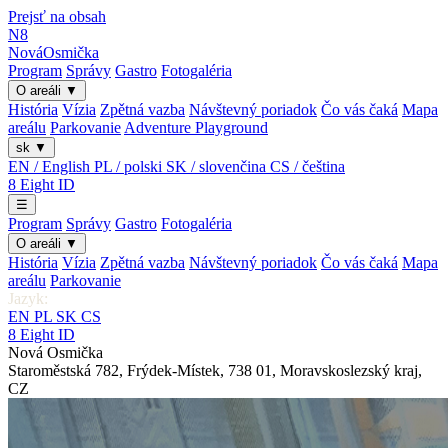
Prejsť na obsah
N8
Nová
Osmička
Program
Správy
Gastro
Fotogaléria
O areáli
▼
História
Vízia
Zpětná vazba
Návštevný poriadok
Čo vás čaká
Mapa
areálu
Parkovanie
Adventure Playground
sk
▼
EN / English
PL / polski
SK / slovenčina
CS / čeština
8
Eight
ID
☰
Program
Správy
Gastro
Fotogaléria
O areáli
▼
História
Vízia
Zpětná vazba
Návštevný poriadok
Čo vás čaká
Mapa
areálu
Parkovanie
Jazyk:
EN
PL
SK
CS
8
Eight
ID
Nová Osmička
Staroměstská 782
,
Frýdek-Místek
,
738 01
,
Moravskoslezský kraj
,
CZ