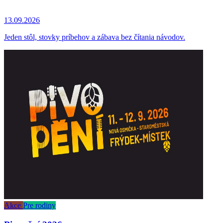
13.09.2026
Jeden stôl, stovky príbehov a zábava bez čítania návodov.
Akce
Pre rodiny