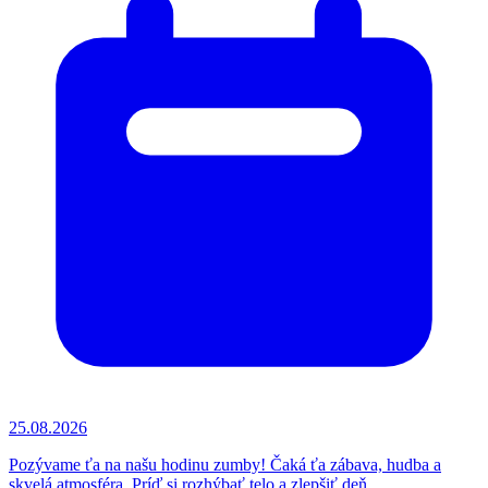
25.08.2026
Pozývame ťa na našu hodinu zumby! Čaká ťa zábava, hudba a
skvelá atmosféra. Príď si rozhýbať telo a zlepšiť deň.