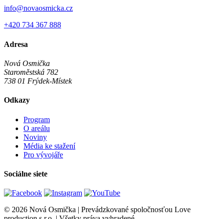
info@novaosmicka.cz
+420 734 367 888
Adresa
Nová Osmička
Staroměstská 782
738 01
Frýdek-Místek
Odkazy
Program
O areálu
Noviny
Média ke stažení
Pro vývojáře
Sociálne siete
© 2026 Nová Osmička | Prevádzkované spoločnosťou Love
production s.r.o. | Všetky práva vyhradené.