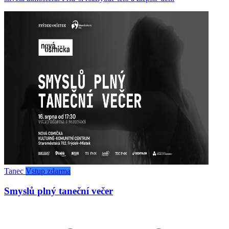
Tanec
Vstup zdarma
Smyslů plný taneční večer