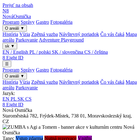
Prejsť na obsah
N8
Nová
Osmička
Program
Správy
Gastro
Fotogaléria
O areáli
▼
História
Vízia
Zpětná vazba
Návštevný poriadok
Čo vás čaká
Mapa
areálu
Parkovanie
Adventure Playground
sk
▼
EN / English
PL / polski
SK / slovenčina
CS / čeština
8
Eight
ID
☰
Program
Správy
Gastro
Fotogaléria
O areáli
▼
História
Vízia
Zpětná vazba
Návštevný poriadok
Čo vás čaká
Mapa
areálu
Parkovanie
Jazyk:
EN
PL
SK
CS
8
Eight
ID
Nová Osmička
Staroměstská 782
,
Frýdek-Místek
,
738 01
,
Moravskoslezský kraj
,
CZ
Tanec
Vstup zdarma
Nutná rezervace
Vnitřní