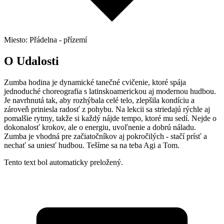
Miesto: Přádelna - přízemí
O Udalosti
Zumba hodina je dynamické tanečné cvičenie, ktoré spája
jednoduché choreografia s latinskoamerickou aj modernou hudbou.
Je navrhnutá tak, aby rozhýbala celé telo, zlepšila kondíciu a
zároveň priniesla radosť z pohybu. Na lekcii sa striedajú rýchle aj
pomalšie rytmy, takže si každý nájde tempo, ktoré mu sedí. Nejde o
dokonalosť krokov, ale o energiu, uvoľnenie a dobrú náladu.
Zumba je vhodná pre začiatočníkov aj pokročilých - stačí prísť a
nechať sa uniesť hudbou. Tešíme sa na teba Agi a Tom.
Tento text bol automaticky preložený.