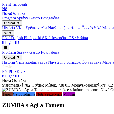
Prejsť na obsah
N8
Nová
Osmička
Program
Správy
Gastro
Fotogaléria
O areáli
▼
História
Vízia
Zpětná vazba
Návštevný poriadok
Čo vás čaká
Mapa a
sk
▼
EN / English
PL / polski
SK / slovenčina
CS / čeština
8
Eight
ID
☰
Program
Správy
Gastro
Fotogaléria
O areáli
▼
História
Vízia
Zpětná vazba
Návštevný poriadok
Čo vás čaká
Mapa a
Jazyk:
EN
PL
SK
CS
8
Eight
ID
Nová Osmička
Staroměstská 782
,
Frýdek-Místek
,
738 01
,
Moravskoslezský kraj
,
CZ
Tanec
Vstup zdarma
Nutná rezervace
Vnitřní
ZUMBA s Agi a Tomem