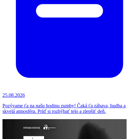
25.08.2026
Pozývame ťa na našu hodinu zumby! Čaká ťa zábava, hudba a
skvelá atmosféra. Príď si rozhýbať telo a zlepšiť deň.