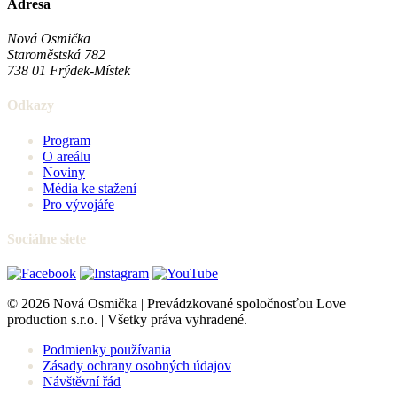
Adresa
Nová Osmička
Staroměstská 782
738 01
Frýdek-Místek
Odkazy
Program
O areálu
Noviny
Média ke stažení
Pro vývojáře
Sociálne siete
© 2026 Nová Osmička | Prevádzkované spoločnosťou Love
production s.r.o. | Všetky práva vyhradené.
Podmienky používania
Zásady ochrany osobných údajov
Návštěvní řád