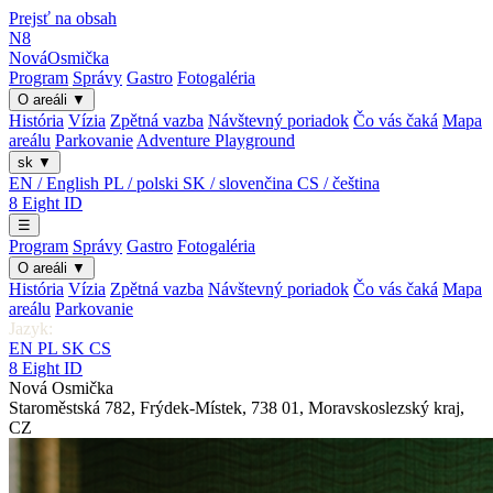
Prejsť na obsah
N8
Nová
Osmička
Program
Správy
Gastro
Fotogaléria
O areáli
▼
História
Vízia
Zpětná vazba
Návštevný poriadok
Čo vás čaká
Mapa
areálu
Parkovanie
Adventure Playground
sk
▼
EN / English
PL / polski
SK / slovenčina
CS / čeština
8
Eight
ID
☰
Program
Správy
Gastro
Fotogaléria
O areáli
▼
História
Vízia
Zpětná vazba
Návštevný poriadok
Čo vás čaká
Mapa
areálu
Parkovanie
Jazyk:
EN
PL
SK
CS
8
Eight
ID
Nová Osmička
Staroměstská 782
,
Frýdek-Místek
,
738 01
,
Moravskoslezský kraj
,
CZ