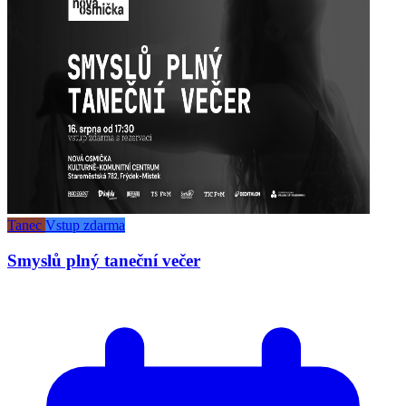
Tanec
Vstup zdarma
Smyslů plný taneční večer