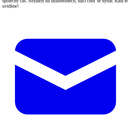
společný čas. Nezáleží na zkušenostech, stačí chuť se hýbat. Rádi tě
uvidíme!