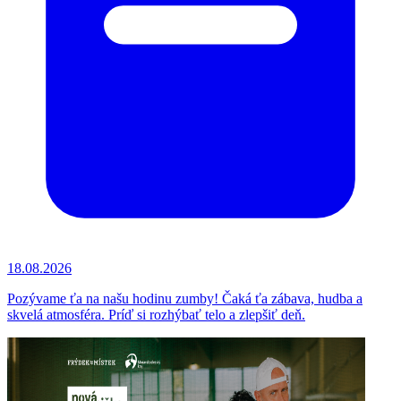
18.08.2026
Pozývame ťa na našu hodinu zumby! Čaká ťa zábava, hudba a
skvelá atmosféra. Príď si rozhýbať telo a zlepšiť deň.