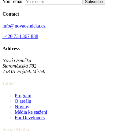
Your email
Subscribe
Contact
info@novaosmicka.cz
+420 734 367 888
Address
Nová Osmička
Staroměstská 782
738 01
Frýdek-Místek
Links
Program
O areálu
Noviny
Média ke stažení
For Developers
Social Media