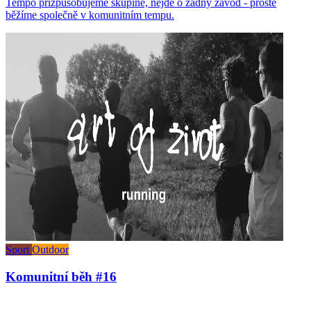
Tempo přizpůsobujeme skupině, nejde o žádný závod - prostě
běžíme společně v komunitním tempu.
Sport
Outdoor
Komunitní běh #16