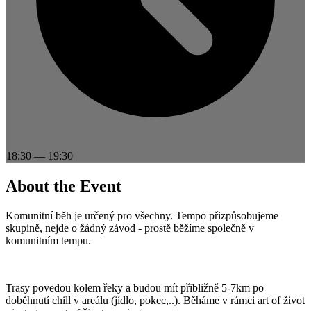
18:30
—
19:30
About the Event
Komunitní běh je určený pro všechny. Tempo přizpůsobujeme
skupině, nejde o žádný závod - prostě běžíme společně v
komunitním tempu.
Trasy povedou kolem řeky a budou mít přibližně 5-7km po
doběhnutí chill v areálu (jídlo, pokec,..). Běháme v rámci art of život