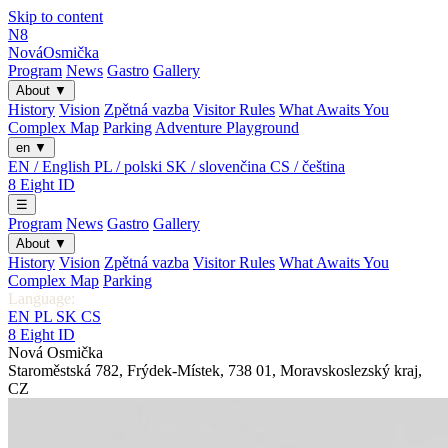
Skip to content
N8
Nová
Osmička
Program
News
Gastro
Gallery
About
▼
History
Vision
Zpětná vazba
Visitor Rules
What Awaits You
Complex Map
Parking
Adventure Playground
en
▼
EN / English
PL / polski
SK / slovenčina
CS / čeština
8
Eight
ID
☰
Program
News
Gastro
Gallery
About
▼
History
Vision
Zpětná vazba
Visitor Rules
What Awaits You
Complex Map
Parking
Language:
EN
PL
SK
CS
8
Eight
ID
Nová Osmička
Staroměstská 782
,
Frýdek-Místek
,
738 01
,
Moravskoslezský kraj
,
CZ